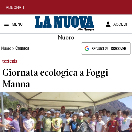
La
ABBONATI
Nuova
MENU
ACCEDI
Sardegna
Nuoro
Nuoro
Cronaca
SEGUICI SU
DISCOVER
tertenia
Giornata ecologica a Foggi
Manna