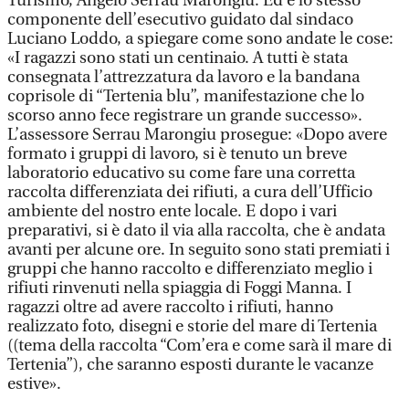
Turismo, Angelo Serrau Marongiu. Ed è lo stesso
componente dell’esecutivo guidato dal sindaco
Luciano Loddo, a spiegare come sono andate le cose:
«I ragazzi sono stati un centinaio. A tutti è stata
consegnata l’attrezzatura da lavoro e la bandana
coprisole di “Tertenia blu”, manifestazione che lo
scorso anno fece registrare un grande successo».
L’assessore Serrau Marongiu prosegue: «Dopo avere
formato i gruppi di lavoro, si è tenuto un breve
laboratorio educativo su come fare una corretta
raccolta differenziata dei rifiuti, a cura dell’Ufficio
ambiente del nostro ente locale. E dopo i vari
preparativi, si è dato il via alla raccolta, che è andata
avanti per alcune ore. In seguito sono stati premiati i
gruppi che hanno raccolto e differenziato meglio i
rifiuti rinvenuti nella spiaggia di Foggi Manna. I
ragazzi oltre ad avere raccolto i rifiuti, hanno
realizzato foto, disegni e storie del mare di Tertenia
((tema della raccolta “Com’era e come sarà il mare di
Tertenia”), che saranno esposti durante le vacanze
estive».