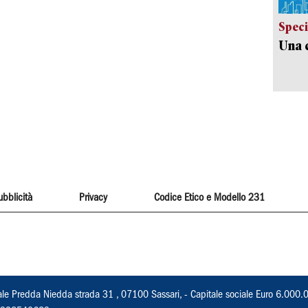
Speci
Una c
ubblicità
Privacy
Codice Etico e Modello 231
ale Predda Niedda strada 31 , 07100 Sassari, - Capitale sociale Euro 6.000.