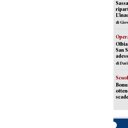
Sassa
ripar
L’ina
di Gio
Opera
Olbia
San S
adess
di Dar
Scuo
Bonus
otten
scade