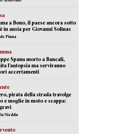
esa
a a Bono, il paese ancora sotto
è in ansia per Giovanni Solinas
ide Pinna
ramma
ppe Spanu morto a Bancali,
ita l’autopsia ma serviranno
iori accertamenti
ente
ro, pirata della strada travolge
o e moglie in moto e scappa:
gravi
ola Nieddu
ervento