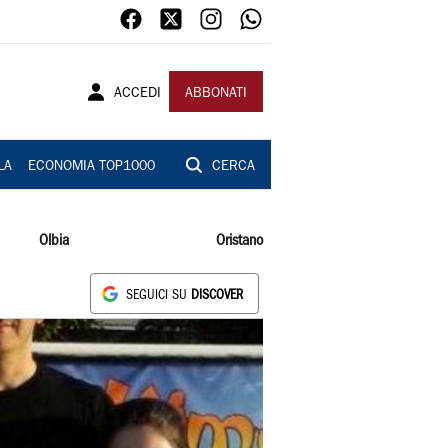
ACCEDI
ABBONATI
LA
ECONOMIA TOP1000
CERCA
Olbia
Oristano
SEGUICI SU
DISCOVER