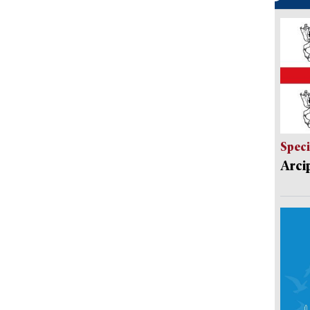
Speci
Arci