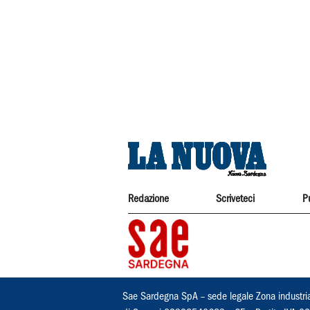
Redazione
Scriveteci
P
Sae Sardegna SpA – sede legale Zona industri