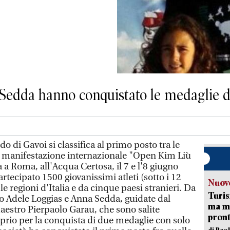
Sedda hanno conquistato le medaglie d’
 di Gavoi si classifica al primo posto tra le
la manifestazione internazionale "Open Kim Liù
a a Roma, all'Acqua Certosa, il 7 e l'8 giugno
artecipato 1500 giovanissimi atleti (sotto i 12
Nuove
le regioni d'Italia e da cinque paesi stranieri. Da
Turis
to Adele Loggias e Anna Sedda, guidate dal
ma ma
aestro Pierpaolo Garau, che sono salite
pron
rio per la conquista di due medaglie con solo
di Pao