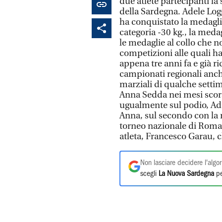
due atlete partecipanti la
della Sardegna. Adele Logg
ha conquistato la medagli
categoria -30 kg., la meda
le medaglie al collo che n
competizioni alle quali ha
appena tre anni fa e già r
campionati regionali anche
marziali di qualche settim
Anna Sedda nei mesi scors
ugualmente sul podio, Ade
Anna, sul secondo con la 
torneo nazionale di Roma,
atleta, Francesco Garau, 
Non lasciare decidere l'algor
scegli
La Nuova Sardegna
pe