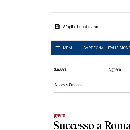
La
Nuova
Sardegna
Sfoglia il quotidiano
MENU
SARDEGNA
ITALIA MON
Sassari
Alghero
Nuoro
Cronaca
gavoi
Successo a Roma 