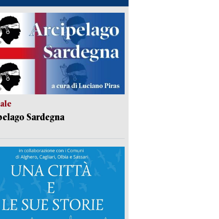
ale
pelago Sardegna