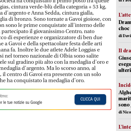
 società ha conquistato il primo posto fra quelle
ias, cintura verde-blù della categoria + 53 kg,
a d'argento e Anna Sedda, cintura gialla,
L’att
glia di bronzo. Sono tornate a Gavoi gioiose, con
Dramm
on sono le prime conquistate all'interno delle
choc 
 partecipato il giovanissimo Centro, nato
di Dav
icco di esperienze e organizzatore di ben due
 a Gavoi e della spettacolare festa delle arti
ana fa. Inoltre le due atlete Adele Loggias e
Il d
i nel torneo nazionale di Olbia sono salite
Giuse
le sul gradino più alto con la medaglia d'oro e
esegu
medaglia d'argento. Ma lo scorso anno, al
ulter
 il centro di Gavoi era presente con un solo
che ha conquistato la medaglia d'oro.
Incid
Alghe
itmo:
marit
CLICCA QUI
r le tue notizie su Google
sono 
di Nic
L’int