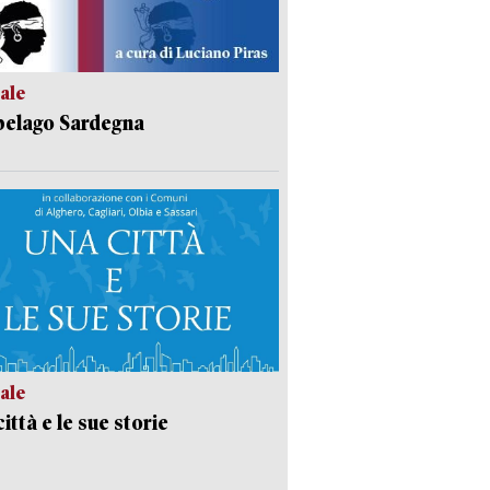
ale
pelago Sardegna
ale
ittà e le sue storie