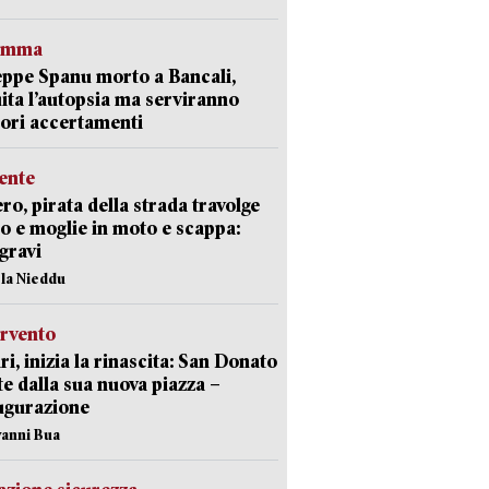
ramma
ppe Spanu morto a Bancali,
ita l’autopsia ma serviranno
iori accertamenti
ente
ro, pirata della strada travolge
o e moglie in moto e scappa:
gravi
ola Nieddu
ervento
ri, inizia la rinascita: San Donato
te dalla sua nuova piazza –
ugurazione
vanni Bua