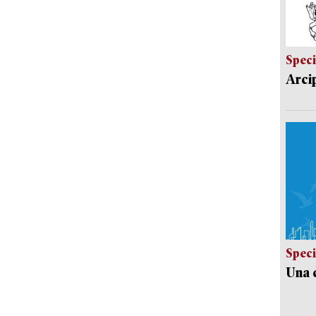
Speci
Arci
Speci
Una c