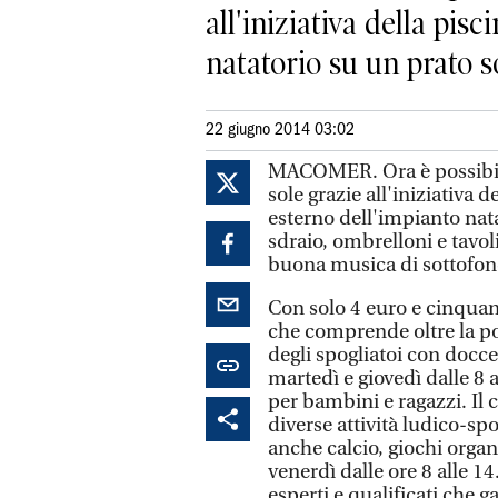
all'iniziativa della pi
natatorio su un prato so
22 giugno 2014 03:02
MACOMER. Ora è possibile 
sole grazie all'iniziativa 
esterno dell'impianto nata
sdraio, ombrelloni e tavol
buona musica di sottofon
Con solo 4 euro e cinquant
che comprende oltre la pos
degli spogliatoi con docce 
martedì e giovedì dalle 8 a
per bambini e ragazzi. Il c
diverse attività ludico-s
anche calcio, giochi organi
venerdì dalle ore 8 alle 14.
esperti e qualificati che 