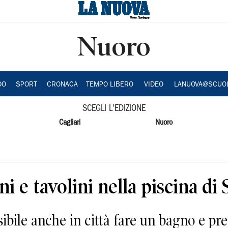
Nuoro
DO
SPORT
CRONACA
TEMPO LIBERO
VIDEO
LANUOVA@SCUO
SCEGLI L'EDIZIONE
Cagliari
Nuoro
i e tavolini nella piscina di
le anche in città fare un bagno e pren