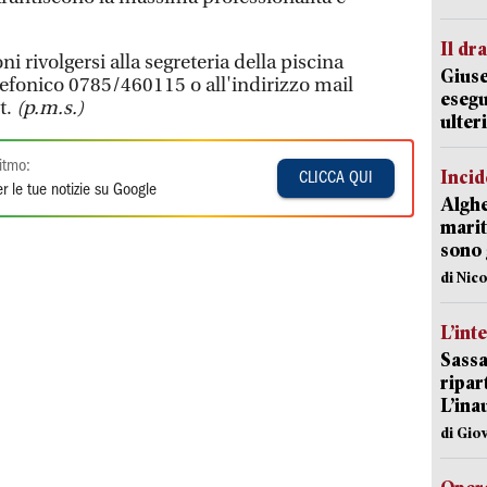
Il d
ni rivolgersi alla segreteria della piscina
Giuse
efonico 0785/460115 o all'indirizzo mail
esegu
t.
(p.m.s.)
ulter
itmo:
Incid
CLICCA QUI
r le tue notizie su Google
Alghe
marit
sono 
di Nic
L’int
Sassa
ripar
L’ina
di Gio