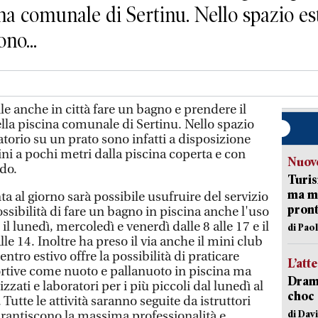
scina comunale di Sertinu. Nello spazio e
no...
anche in città fare un bagno e prendere il
della piscina comunale di Sertinu. Nello spazio
torio su un prato sono infatti a disposizione
ini a pochi metri dalla piscina coperta e con
Nuove
do.
Turis
ma ma
a al giorno sarà possibile usufruire del servizio
pron
sibilità di fare un bagno in piscina anche l'uso
il lunedì, mercoledì e venerdì dalle 8 alle 17 e il
di Pao
lle 14. Inoltre ha preso il via anche il mini club
entro estivo offre la possibilità di praticare
L’att
portive come nuoto e pallanuoto in piscina ma
Dramm
zzati e laboratori per i più piccoli dal lunedì al
choc 
 Tutte le attività saranno seguite da istruttori
di Dav
garantiscono la massima professionalità e