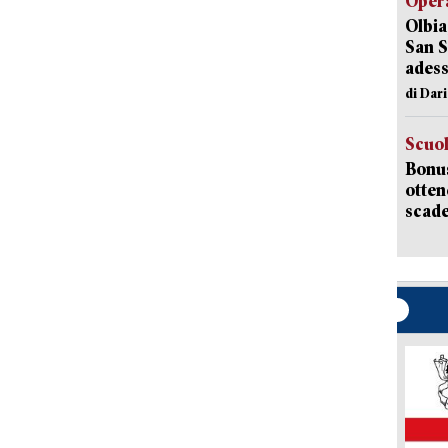
Opera
Olbia
San S
adess
di Dar
Scuo
Bonus
otten
scade