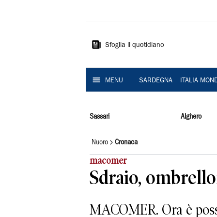
La
Nuova
Sardegna
Sfoglia il quotidiano
MENU
SARDEGNA
ITALIA MON
Sassari
Alghero
Nuoro
Cronaca
macomer
Sdraio, ombrellon
MACOMER. Ora è possibi