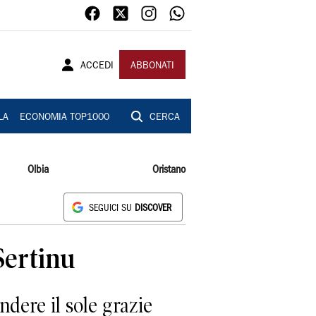
ACCEDI
ABBONATI
LA
ECONOMIA TOP1000
CERCA
Olbia
Oristano
SEGUICI SU
DISCOVER
 Sertinu
dere il sole grazie