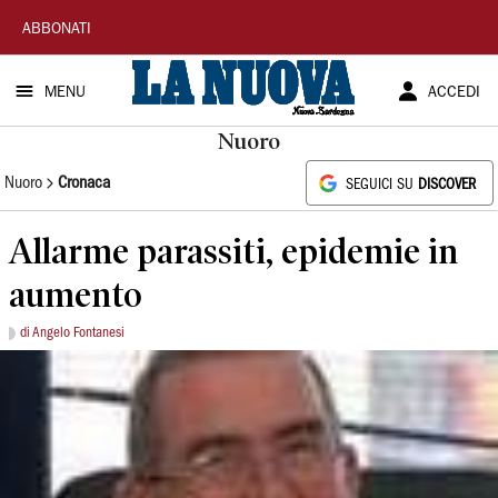
La
ABBONATI
Nuova
MENU
ACCEDI
Sardegna
Nuoro
Nuoro
Cronaca
SEGUICI SU
DISCOVER
Allarme parassiti, epidemie in
aumento
di Angelo Fontanesi