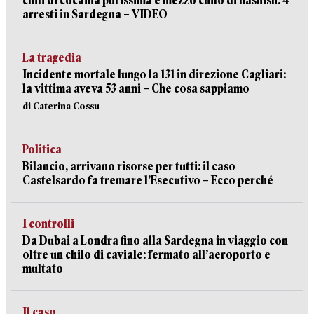
chili di cocaina purissima e mezzo chilo di hashish: 4
arresti in Sardegna – VIDEO
La tragedia
Incidente mortale lungo la 131 in direzione Cagliari:
la vittima aveva 53 anni – Che cosa sappiamo
di Caterina Cossu
Politica
Bilancio, arrivano risorse per tutti: il caso
Castelsardo fa tremare l’Esecutivo – Ecco perché
I controlli
Da Dubai a Londra fino alla Sardegna in viaggio con
oltre un chilo di caviale: fermato all’aeroporto e
multato
Il caso