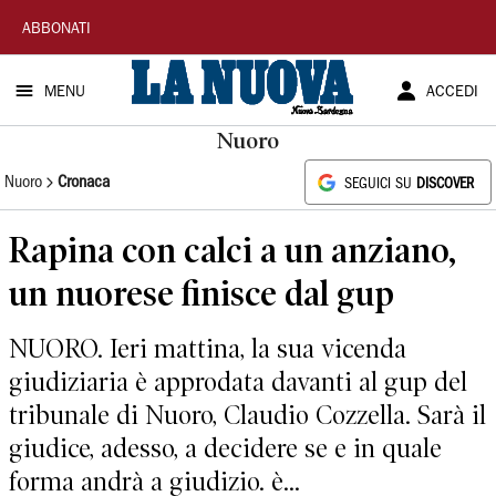
La
ABBONATI
Nuova
MENU
ACCEDI
Sardegna
Nuoro
Nuoro
Cronaca
SEGUICI SU
DISCOVER
Rapina con calci a un anziano,
un nuorese finisce dal gup
NUORO. Ieri mattina, la sua vicenda
giudiziaria è approdata davanti al gup del
tribunale di Nuoro, Claudio Cozzella. Sarà il
giudice, adesso, a decidere se e in quale
forma andrà a giudizio. è...