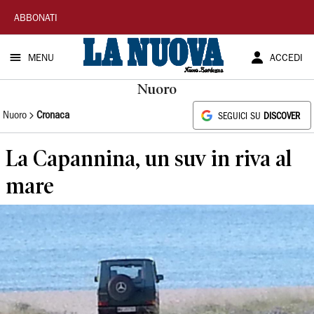
La
ABBONATI
Nuova
MENU
ACCEDI
Sardegna
Nuoro
Nuoro
Cronaca
SEGUICI SU
DISCOVER
La Capannina, un suv in riva al
mare