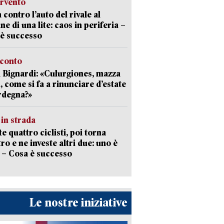
ervento
 contro l’auto del rivale al
ne di una lite: caos in periferia –
è successo
cconto
 Bignardi: «Culurgiones, mazza
a, come si fa a rinunciare d’estate
rdegna?»
in strada
te quattro ciclisti, poi torna
tro e ne investe altri due: uno è
 – Cosa è successo
Le nostre iniziative