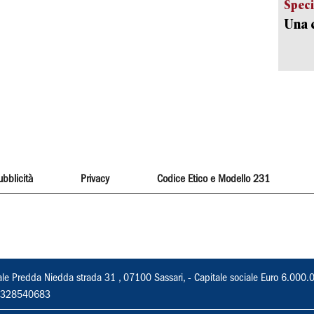
Speci
Una c
ubblicità
Privacy
Codice Etico e Modello 231
ale Predda Niedda strada 31 , 07100 Sassari, - Capitale sociale Euro 6.000.
 02328540683