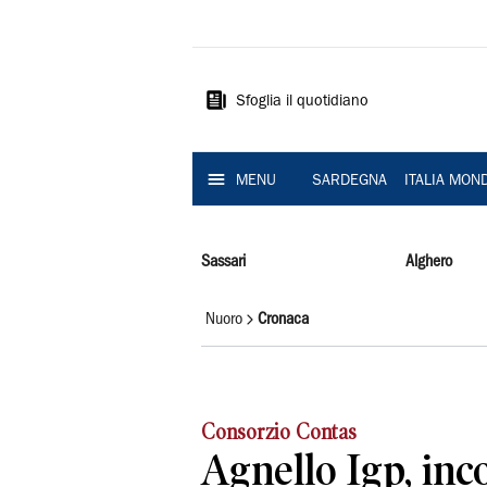
La
Nuova
Sardegna
Sfoglia il quotidiano
MENU
SARDEGNA
ITALIA MON
Sassari
Alghero
Nuoro
Cronaca
Consorzio Contas
Agnello Igp, inc