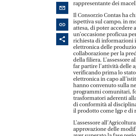
rappresentante dei macell
Il Consorzio Contas ha chie
ispettiva sul campo, in mo
attesa, di poter accedere a
un’occasione proficua per
richiesta di informazioni i
elettronica delle produzio
collaborazione per la pred
della filiera. L’assessore 
far partire l’attività delle
verificando prima lo stato 
elettronica in capo all’ist
hanno convenuto sulla nece
programmi comunitari, for
trasformatori aderenti alla
di conformità al disciplin
il prodotto come Igp e di
L’assessore all’Agricoltura
approvazione delle modifi
aver superato la fase regi