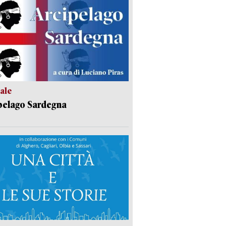
ale
pelago Sardegna