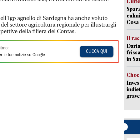
L’int
Spara
culmi
 dell’Igp agnello di Sardegna ha anche voluto
Cosa 
del settore agricoltura regionale per illustrargli
ettive della filiera del Contas.
Il ra
Daria
itmo:
CLICCA QUI
friss
r le tue notizie su Google
in Sa
Choc 
Inves
indie
grave