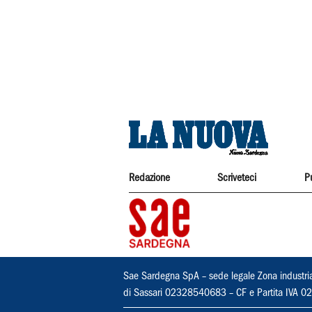
Redazione
Scriveteci
P
Sae Sardegna SpA – sede legale Zona industri
di Sassari 02328540683 – CF e Partita IVA