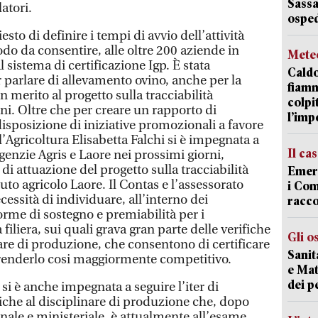
Sassa
atori.
osped
sto di definire i tempi di avvio dell’attività
do da consentire, alle oltre 200 aziende in
Mete
l sistema di certificazione Igp. È stata
Caldo
 parlare di allevamento ovino, anche per la
fiamm
n merito al progetto sulla tracciabilità
colpi
ni. Oltre che per creare un rapporto di
l’imp
isposizione di iniziative promozionali a favore
all’Agricoltura Elisabetta Falchi si è impegnata a
Il ca
 agenzie Agris e Laore nei prossimi giorni,
di attuazione del progetto sulla tracciabilità
Emerg
ituto agricolo Laore. Il Contas e l’assessorato
i Com
ssità di individuare, all’interno dei
racco
me di sostegno e premiabilità per i
 filiera, sui quali grava gran parte delle verifiche
Gli o
are di produzione, che consentono di certificare
Sanit
 renderlo cosi maggiormente competitivo.
e Mat
dei p
 si è anche impegnata a seguire l’iter di
che al disciplinare di produzione che, dopo
onale e ministeriale, è attualmente all’esame