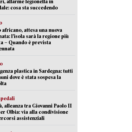
ri, allarme legionella in
ale: cosa sta succedendo
o
 africano, attesa una nuova
ata: l’isola sarà la regione più
ta – Quando è prevista
ennata
so
enza plastica in Sardegna: tutti
uni dove è stata sospesa la
lta
spedali
à, alleanza tra Giovanni Paolo II
er Olbia: via alla condivisione
ercorsi assistenziali