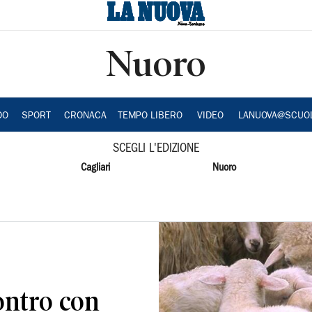
Nuoro
DO
SPORT
CRONACA
TEMPO LIBERO
VIDEO
LANUOVA@SCUO
SCEGLI L'EDIZIONE
Cagliari
Nuoro
ontro con