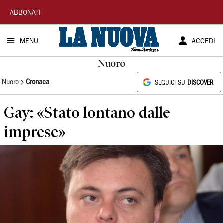
La
ABBONATI
Nuova
MENU
ACCEDI
Sardegna
Nuoro
Nuoro
Cronaca
SEGUICI SU
DISCOVER
Gay: «Stato lontano dalle
imprese»