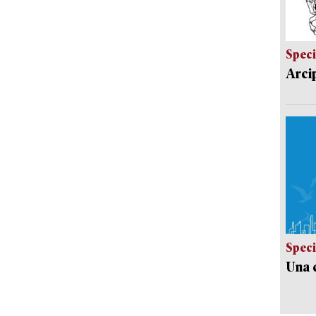
Speci
Arci
Speci
Una c