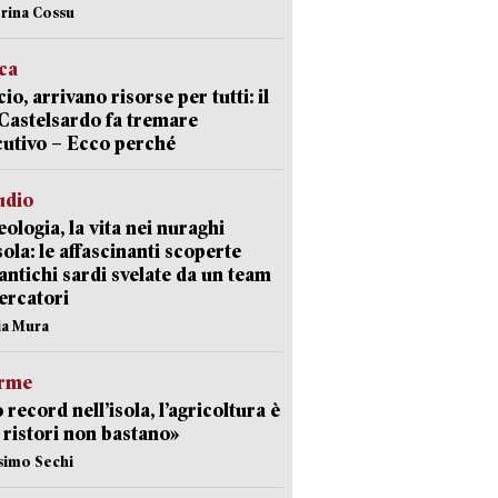
erina Cossu
ica
cio, arrivano risorse per tutti: il
Castelsardo fa tremare
cutivo – Ecco perché
udio
ologia, la vita nei nuraghi
isola: le affascinanti scoperte
 antichi sardi svelate da un team
cercatori
nia Mura
arme
 record nell’isola, l’agricoltura è
I ristori non bastano»
simo Sechi