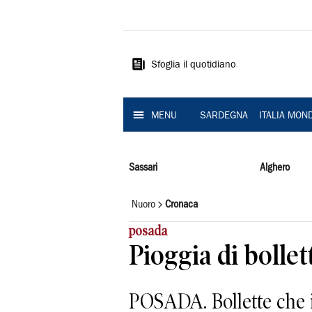
La
Nuova
Sardegna
Sfoglia il quotidiano
MENU
SARDEGNA
ITALIA MON
Sassari
Alghero
Nuoro
Cronaca
posada
Pioggia di bolle
POSADA. Bollette che i