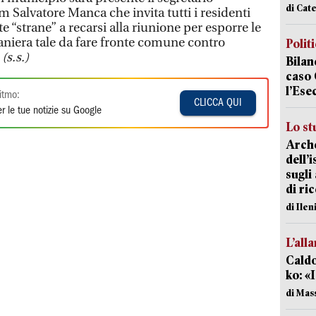
di Cat
 Salvatore Manca che invita tutti i residenti
e “strane” a recarsi alla riunione per esporre le
niera tale da fare fronte comune contro
Polit
.
(s.s.)
Bilan
caso 
l’Ese
itmo:
CLICCA QUI
r le tue notizie su Google
Lo st
Arche
dell’
sugli
di ri
di Ile
L’all
Caldo
ko: «
di Mas