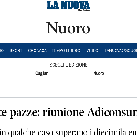
Nuoro
DO
SPORT
CRONACA
TEMPO LIBERO
VIDEO
LANUOVA@SCUO
SCEGLI L'EDIZIONE
Cagliari
Nuoro
tte pazze: riunione Adiconsu
n qualche caso superano i diecimila e