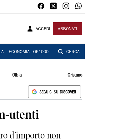
ACCEDI
ABBONATI
LA
ECONOMIA TOP1000
CERCA
Olbia
Oristano
SEGUICI SU
DISCOVER
m-utenti
uro d’importo non