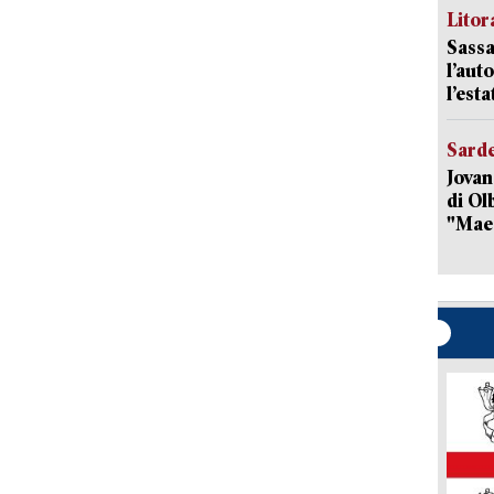
Litora
Sassa
l’auto
l’est
Sard
Jovan
di Olb
"Mae