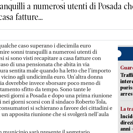
nquilli a numerosi utenti di Posada che 
asa fatture...
ualche caso superano i diecimila euro
re sonni tranquilli a numerosi utenti di
i si sono visti recapitare a casa fatture con
caso di una pensionata che abita in via
Guard
tura sentita male quando ha letto che l’importo
Traff
vicino agli undicimila euro. Un’altra donna
inter
Ruia dovrebbe invece sborsare poco meno di
puris
tamento sfitto da tempo. Sono tante le
arres
questi giorni a Posada e dopo una prima riunione
 nei giorni scorsi con il sindaco Roberto Tola,
consumatori si schierano a favore dei cittadini e
La tr
un apposita riunione che si svolgerà nell’aula
Incid
direz
anni 
n municipio sarà presente il segretario