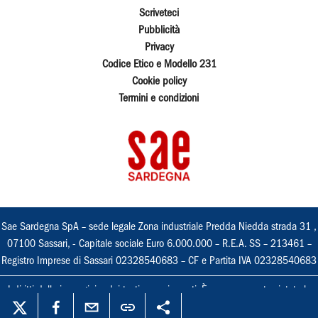
Scriveteci
Pubblicità
Privacy
Codice Etico e Modello 231
Cookie policy
Termini e condizioni
Sae Sardegna SpA – sede legale Zona industriale Predda Niedda strada 31 ,
07100 Sassari, - Capitale sociale Euro 6.000.000 – R.E.A. SS – 213461 –
Registro Imprese di Sassari 02328540683 – CF e Partita IVA 02328540683
I diritti delle immagini e dei testi sono riservati. È espressamente vietata la
loro riproduzione con qualsiasi mezzo e l'adattamento totale o parziale.