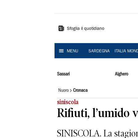
La
Nuova
Sardegna
Sfoglia il quotidiano
MENU
SARDEGNA
ITALIA MON
Sassari
Alghero
Nuoro
Cronaca
siniscola
Rifiuti, l’umido v
SINISCOLA. La stagione 