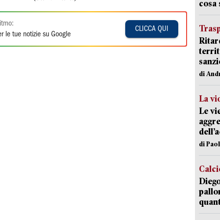
cosa
itmo:
Trasp
CLICCA QUI
r le tue notizie su Google
Ritar
terri
sanzi
di And
La vi
Le vi
aggre
dell’
di Pao
Calci
Diego
pallo
quant