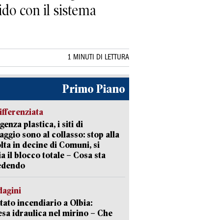
mido con il sistema
1 MINUTI DI LETTURA
Primo Piano
ifferenziata
enza plastica, i siti di
aggio sono al collasso: stop alla
lta in decine di Comuni, si
ia il blocco totale – Cosa sta
edendo
dagini
tato incendiario a Olbia:
sa idraulica nel mirino – Che