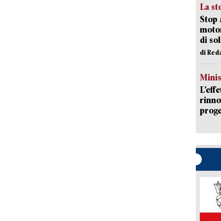
La st
Stop 
motor
di so
di Red
Mini
L’eff
rinno
proge