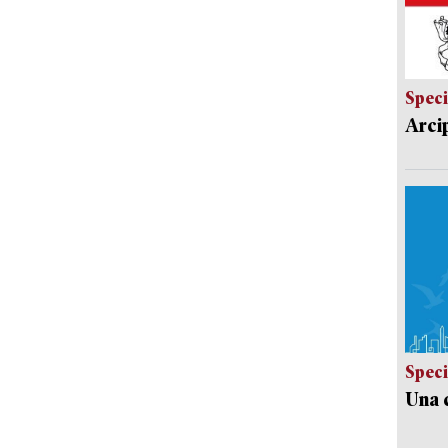
Speci
Arci
Speci
Una c