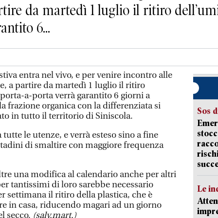
tire da martedì 1 luglio il ritiro dell’u
ntito 6...
iva entra nel vivo, e per venire incontro alle
 a partire da martedì 1 luglio il ritiro
porta-a-porta verrà garantito 6 giorni a
la frazione organica con la differenziata si
Sos d
o in tutto il territorio di Siniscola.
Emerg
stocc
tutte le utenze, e verrà esteso sino a fine
racco
ttadini di smaltire con maggiore frequenza
risch
succ
tre una modifica al calendario anche per altri
 per tantissimi di loro sarebbe necessario
Le in
settimana il ritiro della plastica, che è
Atten
e in casa, riducendo magari ad un giorno
impre
del secco.
(salv.mart.)