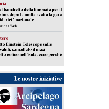
oria
al banchetto della limonata per il
ino, dopo la multa scatta la gara
lidarietà nazionale
azione Web
stero
etto Einstein Telescope sulle
vabili: cancellato il maxi
tto eolico nell’isola, ecco perché
Le nostre iniziative