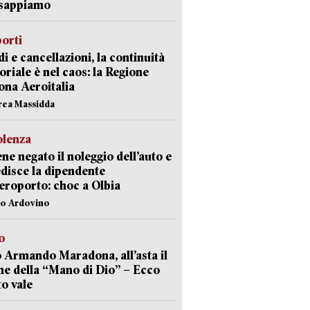
 sappiamo
orti
di e cancellazioni, la continuità
toriale è nel caos: la Regione
ona Aeroitalia
rea Massidda
olenza
ene negato il noleggio dell’auto e
disce la dipendente
aeroporto: choc a Olbia
lo Ardovino
o
 Armando Maradona, all’asta il
ne della “Mano di Dio” – Ecco
o vale