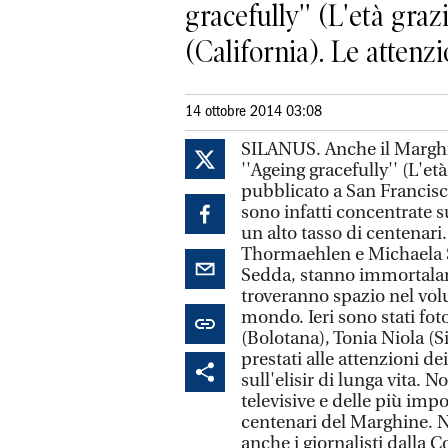
gracefully'' (L'età gra
(California). Le attenzio
14 ottobre 2014 03:08
SILANUS. Anche il Marghi
''Ageing gracefully'' (L'et
pubblicato a San Francisco
sono infatti concentrate s
un alto tasso di centenari.
Thormaehlen e Michaela S
Sedda, stanno immortaland
troveranno spazio nel volu
mondo. Ieri sono stati foto
(Bolotana), Tonia Niola (Si
prestati alle attenzioni d
sull'elisir di lunga vita. 
televisive e delle più imp
centenari del Marghine. N
anche i giornalisti dalla 