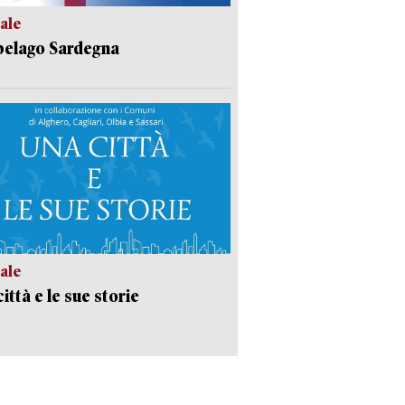
ale
pelago Sardegna
ale
ittà e le sue storie