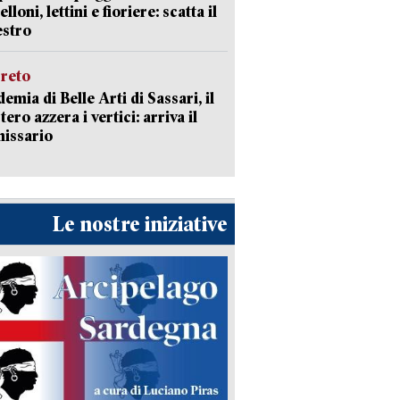
loni, lettini e fioriere: scatta il
estro
creto
emia di Belle Arti di Sassari, il
tero azzera i vertici: arriva il
issario
Le nostre iniziative