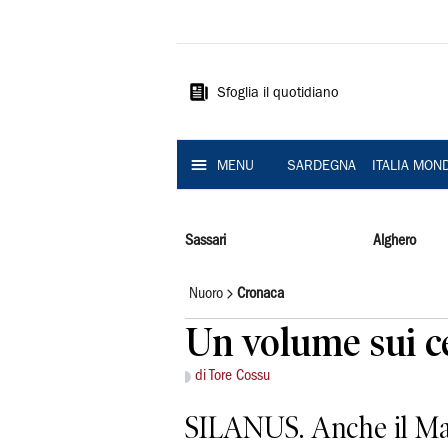
La
Nuova
Sardegna
Sfoglia il quotidiano
MENU
SARDEGNA
ITALIA MON
Sassari
Alghero
Nuoro
Cronaca
Un volume sui c
di Tore Cossu
SILANUS. Anche il Mar