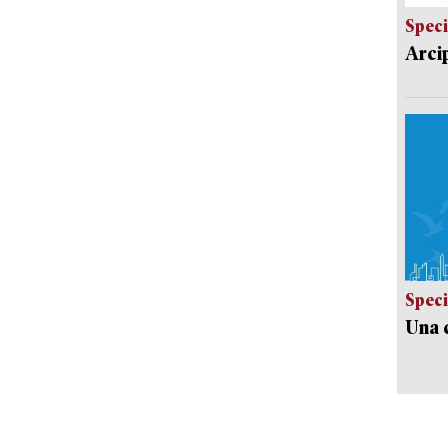
Speci
Arci
Speci
Una c