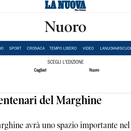
Nuoro
DO
SPORT
CRONACA
TEMPO LIBERO
VIDEO
LANUOVA@SCUO
SCEGLI L'EDIZIONE
Cagliari
Nuoro
entenari del Marghine
ghine avrà uno spazio importante nel 