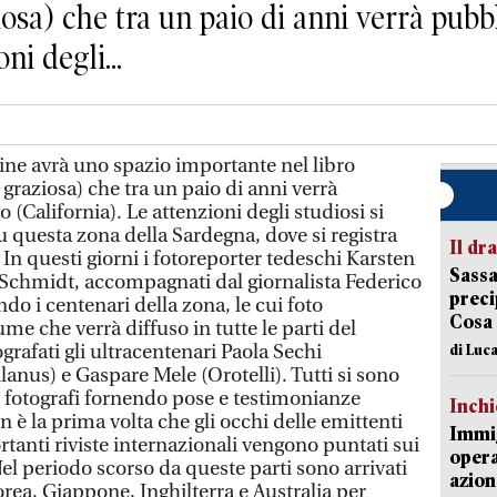
ziosa) che tra un paio di anni verrà pubb
ni degli...
ne avrà uno spazio importante nel libro
à graziosa) che tra un paio di anni verrà
 (California). Le attenzioni degli studiosi si
u questa zona della Sardegna, dove si registra
Il d
 In questi giorni i fotoreporter tedeschi Karsten
Sassa
chmidt, accompagnati dal giornalista Federico
preci
o i centenari della zona, le cui foto
Cosa
me che verrà diffuso in tutte le parti del
grafati gli ultracentenari Paola Sechi
di Luca
lanus) e Gaspare Mele (Orotelli). Tutti si sono
ei fotografi fornendo pose e testimonianze
Inch
Non è la prima volta che gli occhi delle emittenti
Immig
ortanti riviste internazionali vengono puntati sui
opera
el periodo scorso da queste parti sono arrivati
azion
Corea, Giappone, Inghilterra e Australia per