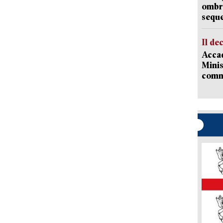
ombrel
sequ
Il de
Accad
Minis
comm