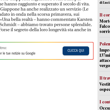
di Luc
 hanno raggiunto e superato il secolo di vita.
 Giappone ha anche realizzato un servizio (Le
dato in onda nella scorsa primavera, sui
Il co
. «Una bella realtà – hanno commentato Karsten
Morte
Schmidt – abbiamo trovato persone splendide,
Falco
 Forse il segreto della loro longevità sta anche in
sorri
Pole
itmo:
Impr
CLICCA QUI
r le tue notizie su Google
137mi
attac
vergo
Il tr
Vesti
osped
I con
Occup