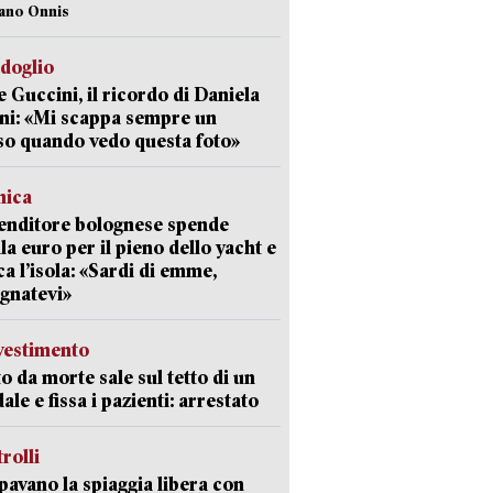
iano Onnis
rdoglio
 Guccini, il ricordo di Daniela
ni: «Mi scappa sempre un
so quando vedo questa foto»
mica
enditore bolognese spende
la euro per il pieno dello yacht e
ca l’isola: «Sardi di emme,
gnatevi»
avestimento
to da morte sale sul tetto di un
ale e fissa i pazienti: arrestato
trolli
avano la spiaggia libera con