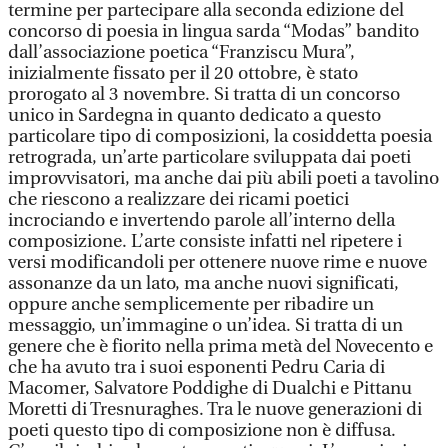
termine per partecipare alla seconda edizione del
concorso di poesia in lingua sarda “Modas” bandito
dall’associazione poetica “Franziscu Mura”,
inizialmente fissato per il 20 ottobre, è stato
prorogato al 3 novembre. Si tratta di un concorso
unico in Sardegna in quanto dedicato a questo
particolare tipo di composizioni, la cosiddetta poesia
retrograda, un’arte particolare sviluppata dai poeti
improvvisatori, ma anche dai più abili poeti a tavolino
che riescono a realizzare dei ricami poetici
incrociando e invertendo parole all’interno della
composizione. L’arte consiste infatti nel ripetere i
versi modificandoli per ottenere nuove rime e nuove
assonanze da un lato, ma anche nuovi significati,
oppure anche semplicemente per ribadire un
messaggio, un’immagine o un’idea. Si tratta di un
genere che è fiorito nella prima metà del Novecento e
che ha avuto tra i suoi esponenti Pedru Caria di
Macomer, Salvatore Poddighe di Dualchi e Pittanu
Moretti di Tresnuraghes. Tra le nuove generazioni di
poeti questo tipo di composizione non è diffusa.