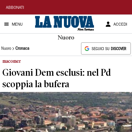
La
ABBONATI
Nuova
MENU
ACCEDI
Sardegna
Nuoro
Nuoro
Cronaca
SEGUICI SU
DISCOVER
macomer
Giovani Dem esclusi: nel Pd
scoppia la bufera