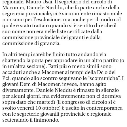
regionale, Mauro Usai. Il segretario del circolo di
Macomer, Daniele Nieddu, che fa parte anche della
segreteria provinciale, ci è sicuramente rimasto male
non sono per l’esclusione, ma anche per il modo col
quale è stato trattato quando si è sentito dire che il
suo nome non era nelle liste certificate dalla
commissione provinciale dei garanti e dalla
commissione di garanzia.
In altri tempi sarebbe finito tutto andando via
sbattendo la porta per approdare in un altro partito (o
in un’altra sezione). Fatti più o meno simili sono
accaduti anche a Macomer ai tempi della Dc o del
Pci, quando allo scontro seguivano le “scomuniche”. I
giovani Dem di Macomer, invece, hanno agito
diversamente. Daniele Nieddu è rimasto in silenzio
per alcuni giorni, ma evidentemente non ci dormiva
sopra dato che martedì (il congresso di circolo si è
svolto venerdì 10 ottobre) è uscito in contemporanea
con le segreterie giovanili provinciale e regionale
scatenando il finimondo.