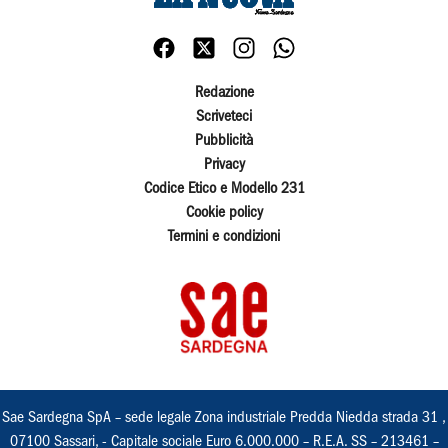
Redazione
Scriveteci
Pubblicità
Privacy
Codice Etico e Modello 231
Cookie policy
Termini e condizioni
Sae Sardegna SpA – sede legale Zona industriale Predda Niedda strada 31 ,
07100 Sassari, - Capitale sociale Euro 6.000.000 – R.E.A. SS – 213461 –