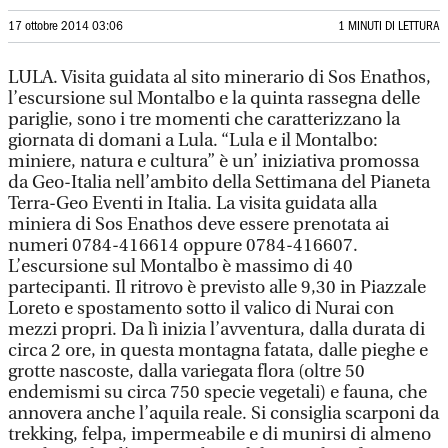
17 ottobre 2014 03:06
1 MINUTI DI LETTURA
LULA. Visita guidata al sito minerario di Sos Enathos,
l’escursione sul Montalbo e la quinta rassegna delle
pariglie, sono i tre momenti che caratterizzano la
giornata di domani a Lula. “Lula e il Montalbo:
miniere, natura e cultura” è un’ iniziativa promossa
da Geo-Italia nell’ambito della Settimana del Pianeta
Terra-Geo Eventi in Italia. La visita guidata alla
miniera di Sos Enathos deve essere prenotata ai
numeri 0784-416614 oppure 0784-416607.
L’escursione sul Montalbo è massimo di 40
partecipanti. Il ritrovo è previsto alle 9,30 in Piazzale
Loreto e spostamento sotto il valico di Nurai con
mezzi propri. Da lì inizia l’avventura, dalla durata di
circa 2 ore, in questa montagna fatata, dalle pieghe e
grotte nascoste, dalla variegata flora (oltre 50
endemismi su circa 750 specie vegetali) e fauna, che
annovera anche l’aquila reale. Si consiglia scarponi da
trekking, felpa, impermeabile e di munirsi di almeno