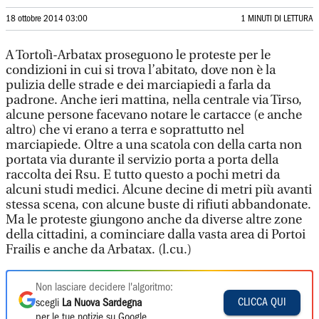
18 ottobre 2014 03:00
1 MINUTI DI LETTURA
A Tortolì-Arbatax proseguono le proteste per le
condizioni in cui si trova l’abitato, dove non è la
pulizia delle strade e dei marciapiedi a farla da
padrone. Anche ieri mattina, nella centrale via Tirso,
alcune persone facevano notare le cartacce (e anche
altro) che vi erano a terra e soprattutto nel
marciapiede. Oltre a una scatola con della carta non
portata via durante il servizio porta a porta della
raccolta dei Rsu. E tutto questo a pochi metri da
alcuni studi medici. Alcune decine di metri più avanti
stessa scena, con alcune buste di rifiuti abbandonate.
Ma le proteste giungono anche da diverse altre zone
della cittadini, a cominciare dalla vasta area di Portoi
Frailis e anche da Arbatax. (l.cu.)
Non lasciare decidere l'algoritmo:
CLICCA QUI
scegli
La Nuova Sardegna
per le tue notizie su Google