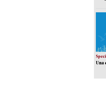
Speci
Una c