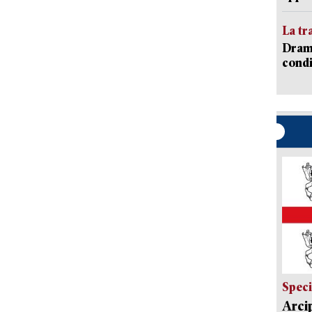
La tr
Dramm
condi
Speci
Arci