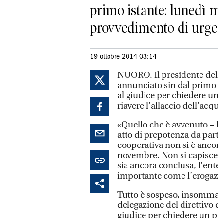
primo istante: lunedì m
provvedimento di urgen
19 ottobre 2014 03:14
NUORO. Il presidente della
annunciato sin dal primo i
al giudice per chiedere u
riavere l’allaccio dell’acqua
«Quello che è avvenuto – h
atto di prepotenza da par
cooperativa non si è anco
novembre. Non si capisce 
sia ancora conclusa, l’ent
importante come l’erogaz
Tutto è sospeso, insomma
delegazione del direttivo 
giudice per chiedere un 