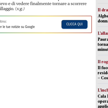
lievo e di vedere finalmente tornare a scorrere
llaggio. (
v.g.)
Il d
Alghe
donna
itmo:
CLICCA QUI
r le tue notizie su Google
L’all
Paura
torna
minut
Il ro
Il fu
resid
– Cos
L’inc
Cala 
opera
appli