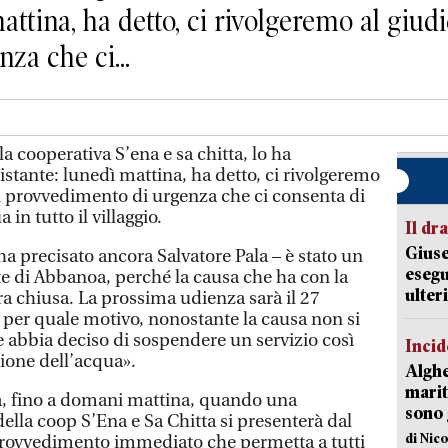
attina, ha detto, ci rivolgeremo al giud
za che ci...
 cooperativa S’ena e sa chitta, lo ha
stante: lunedì mattina, ha detto, ci rivolgeremo
n provvedimento di urgenza che ci consenta di
 in tutto il villaggio.
Il d
Giuse
a precisato ancora Salvatore Pala – è stato un
esegu
te di Abbanoa, perché la causa che ha con la
ulter
ra chiusa. La prossima udienza sarà il 27
per quale motivo, nonostante la causa non si
e abbia deciso di sospendere un servizio così
Incid
ione dell’acqua».
Alghe
marit
, fino a domani mattina, quando una
sono 
della coop S’Ena e Sa Chitta si presenterà dal
di Nic
provvedimento immediato che permetta a tutti