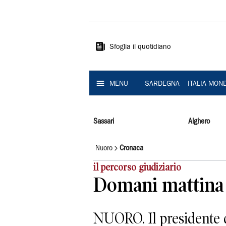
La
Nuova
Sardegna
Sfoglia il quotidiano
MENU
SARDEGNA
ITALIA MON
Sassari
Alghero
Nuoro
Cronaca
il percorso giudiziario
Domani mattina l
NUORO. Il presidente de