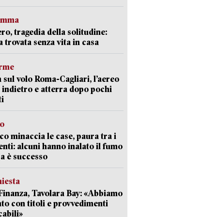
ramma
ro, tragedia della solitudine:
 trovata senza vita in casa
arme
 sul volo Roma-Cagliari, l’aereo
 indietro e atterra dopo pochi
i
go
oco minaccia le case, paura tra i
enti: alcuni hanno inalato il fumo
a è successo
hiesta
Finanza, Tavolara Bay: «Abbiamo
to con titoli e provvedimenti
cabili»