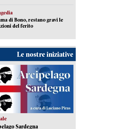
agedia
a di Bono, restano gravi le
zioni del ferito
Le nostre iniziative
ale
pelago Sardegna