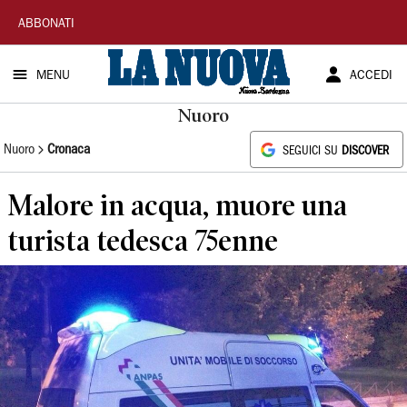
La
ABBONATI
Nuova
MENU
ACCEDI
Sardegna
Nuoro
Nuoro
Cronaca
SEGUICI SU
DISCOVER
Malore in acqua, muore una
turista tedesca 75enne