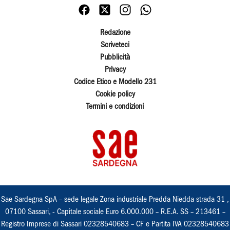
Redazione
Scriveteci
Pubblicità
Privacy
Codice Etico e Modello 231
Cookie policy
Termini e condizioni
Sae Sardegna SpA – sede legale Zona industriale Predda Niedda strada 31 ,
07100 Sassari, - Capitale sociale Euro 6.000.000 – R.E.A. SS – 213461 –
Registro Imprese di Sassari 02328540683 – CF e Partita IVA 02328540683