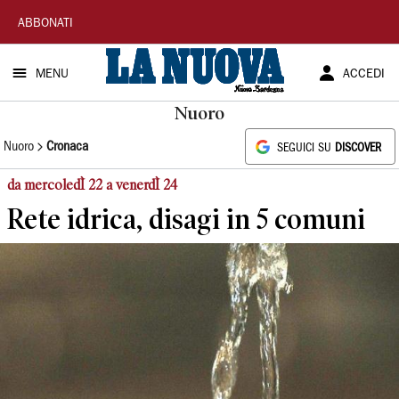
La
ABBONATI
Nuova
MENU
ACCEDI
Sardegna
Nuoro
Nuoro
Cronaca
SEGUICI SU
DISCOVER
da mercoledÌ 22 a venerdÌ 24
Rete idrica, disagi in 5 comuni