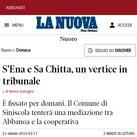
La
ABBONATI
Nuova
MENU
ACCEDI
Sardegna
Nuoro
Nuoro
Cronaca
SEGUICI SU
DISCOVER
S’Ena e Sa Chitta, un vertice in
tribunale
di Valeria Gianoglio
È fissato per domani. Il Comune di
Siniscola tenterà una mediazione tra
Abbanoa e la cooperativa
21 ottobre 2014 03:17
2 MINUTI DI LETTURA