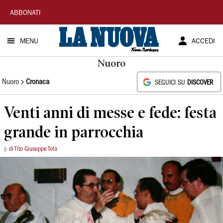
La
ABBONATI
Nuova
MENU
ACCEDI
Sardegna
Nuoro
Nuoro
Cronaca
SEGUICI SU
DISCOVER
Venti anni di messe e fede: festa
grande in parrocchia
di Tito Giuseppe Tola