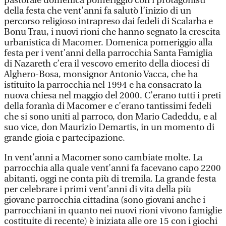
pastorale domenica pomeriggio con i protagonisti
della festa che vent’anni fa salutò l’inizio di un
percorso religioso intrapreso dai fedeli di Scalarba e
Bonu Trau, i nuovi rioni che hanno segnato la crescita
urbanistica di Macomer. Domenica pomeriggio alla
festa per i vent’anni della parrocchia Santa Famiglia
di Nazareth c’era il vescovo emerito della diocesi di
Alghero-Bosa, monsignor Antonio Vacca, che ha
istituito la parrocchia nel 1994 e ha consacrato la
nuova chiesa nel maggio del 2000. C’erano tutti i preti
della foranìa di Macomer e c’erano tantissimi fedeli
che si sono uniti al parroco, don Mario Cadeddu, e al
suo vice, don Maurizio Demartis, in un momento di
grande gioia e partecipazione.
In vent’anni a Macomer sono cambiate molte. La
parrocchia alla quale vent’anni fa facevano capo 2200
abitanti, oggi ne conta più di tremila. La grande festa
per celebrare i primi vent’anni di vita della più
giovane parrocchia cittadina (sono giovani anche i
parrocchiani in quanto nei nuovi rioni vivono famiglie
costituite di recente) è iniziata alle ore 15 con i giochi