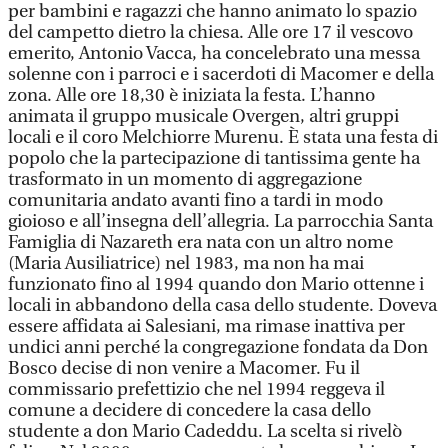
per bambini e ragazzi che hanno animato lo spazio
del campetto dietro la chiesa. Alle ore 17 il vescovo
emerito, Antonio Vacca, ha concelebrato una messa
solenne con i parroci e i sacerdoti di Macomer e della
zona. Alle ore 18,30 è iniziata la festa. L’hanno
animata il gruppo musicale Overgen, altri gruppi
locali e il coro Melchiorre Murenu. È stata una festa di
popolo che la partecipazione di tantissima gente ha
trasformato in un momento di aggregazione
comunitaria andato avanti fino a tardi in modo
gioioso e all’insegna dell’allegria. La parrocchia Santa
Famiglia di Nazareth era nata con un altro nome
(Maria Ausiliatrice) nel 1983, ma non ha mai
funzionato fino al 1994 quando don Mario ottenne i
locali in abbandono della casa dello studente. Doveva
essere affidata ai Salesiani, ma rimase inattiva per
undici anni perché la congregazione fondata da Don
Bosco decise di non venire a Macomer. Fu il
commissario prefettizio che nel 1994 reggeva il
comune a decidere di concedere la casa dello
studente a don Mario Cadeddu. La scelta si rivelò