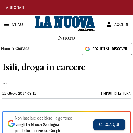
La
ABBONATI
Nuova
MENU
ACCEDI
Sardegna
Nuoro
Nuoro
Cronaca
SEGUICI SU
DISCOVER
Isili, droga in carcere
...
22 ottobre 2014 03:12
1 MINUTI DI LETTURA
Non lasciare decidere l'algoritmo:
CLICCA QUI
scegli
La Nuova Sardegna
per le tue notizie su Google