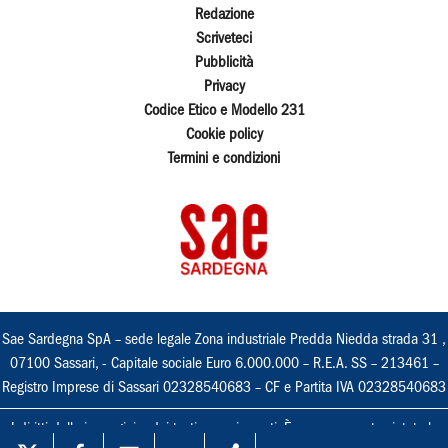
Redazione
Scriveteci
Pubblicità
Privacy
Codice Etico e Modello 231
Cookie policy
Termini e condizioni
Sae Sardegna SpA – sede legale Zona industriale Predda Niedda strada 31 ,
07100 Sassari, - Capitale sociale Euro 6.000.000 – R.E.A. SS – 213461 –
Registro Imprese di Sassari 02328540683 – CF e Partita IVA 02328540683
I diritti delle immagini e dei testi sono riservati. È espressamente vietata la