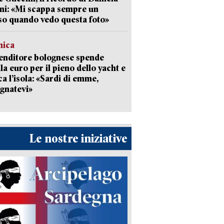
ni: «Mi scappa sempre un
so quando vedo questa foto»
mica
enditore bolognese spende
la euro per il pieno dello yacht e
ca l’isola: «Sardi di emme,
gnatevi»
Le nostre iniziative