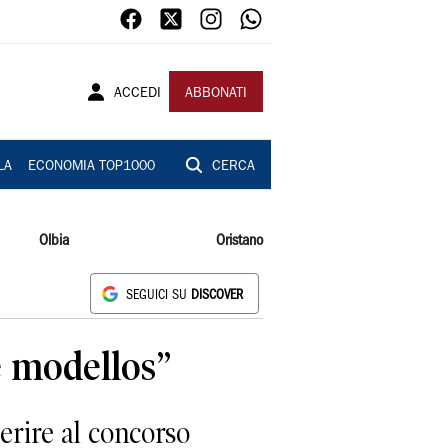
ACCEDI
ABBONATI
LA
ECONOMIA TOP1000
CERCA
Olbia
Oristano
SEGUICI SU
DISCOVER
e modellos”
erire al concorso