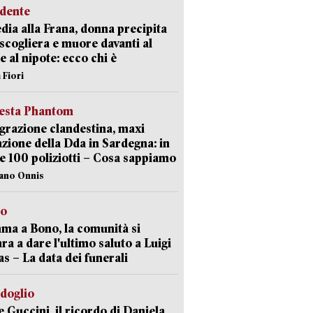
idente
dia alla Frana, donna precipita
 scogliera e muore davanti al
 e al nipote: ecco chi è
 Fiori
iesta Phantom
razione clandestina, maxi
zione della Dda in Sardegna: in
e 100 poliziotti – Cosa sappiamo
iano Onnis
to
a a Bono, la comunità si
ra a dare l'ultimo saluto a Luigi
as – La data dei funerali
rdoglio
 Guccini, il ricordo di Daniela