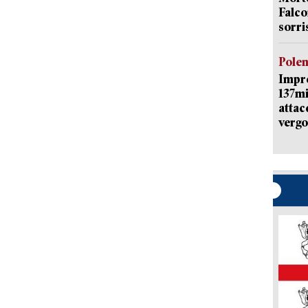
Falco
sorri
Pole
Impr
137mi
attac
vergo