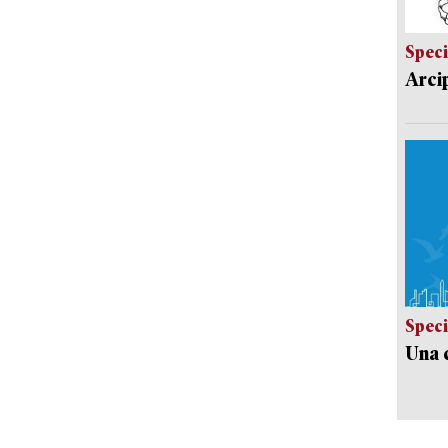
Speci
Arci
Speci
Una c