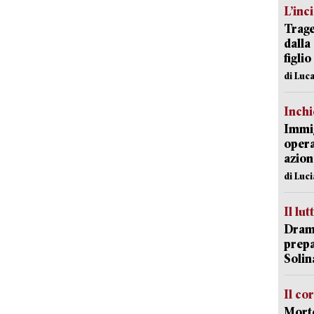
L’inc
Trage
dalla
figlio
di Luca
Inch
Immig
opera
azion
di Luc
Il lut
Dramm
prepa
Solin
Il co
Morte