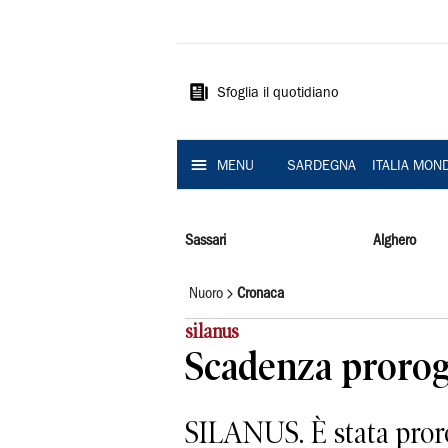
La
Nuova
Sardegna
Sfoglia il quotidiano
MENU
SARDEGNA
ITALIA MON
Sassari
Alghero
Nuoro
Cronaca
silanus
Scadenza prorog
SILANUS. È stata proro