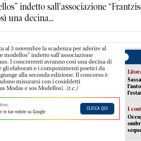
os” indetto sall'associazione “Frantzis
ì una decina...
a al 3 novembre la scadenza per aderire al
 modellos” indetto sall'associazione
nus. I concorrenti avranno così una decina di
e gli elaborati e i componimenti poetici da
Litora
giunge alla seconda edizione. Il concorso è
Sassa
endono misurarsi con i cosiddetti
l’auto
as Modas e sos Modellos).
(t.c.)
l’est
itmo:
I con
CLICCA QUI
r le tue notizie su Google
Occup
ombrel
sequ