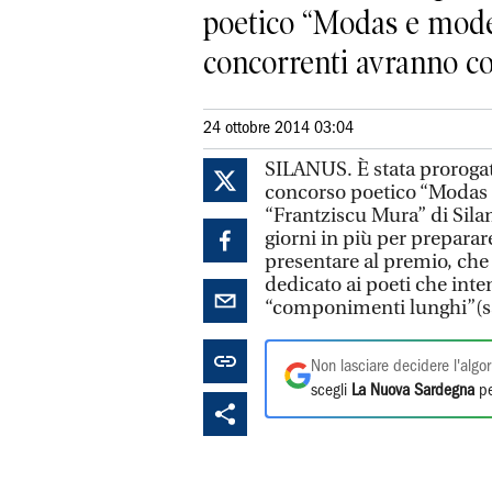
poetico “Modas e modell
concorrenti avranno cos
24 ottobre 2014 03:04
SILANUS. È stata prorogat
concorso poetico “Modas e
“Frantziscu Mura” di Sila
giorni in più per preparar
presentare al premio, che 
dedicato ai poeti che int
“componimenti lunghi”(s
Non lasciare decidere l'algor
scegli
La Nuova Sardegna
pe