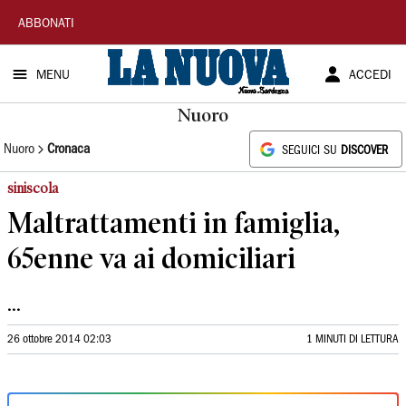
La
ABBONATI
Nuova
MENU
ACCEDI
Sardegna
Nuoro
Nuoro
Cronaca
SEGUICI SU
DISCOVER
siniscola
Maltrattamenti in famiglia,
65enne va ai domiciliari
...
26 ottobre 2014 02:03
1 MINUTI DI LETTURA