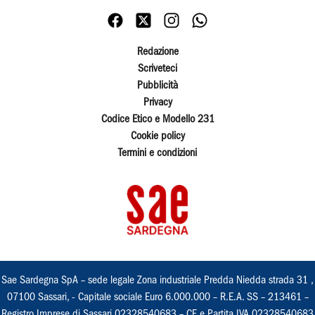
Redazione
Scriveteci
Pubblicità
Privacy
Codice Etico e Modello 231
Cookie policy
Termini e condizioni
Sae Sardegna SpA – sede legale Zona industriale Predda Niedda strada 31 ,
07100 Sassari, - Capitale sociale Euro 6.000.000 – R.E.A. SS – 213461 –
Registro Imprese di Sassari 02328540683 – CF e Partita IVA 02328540683