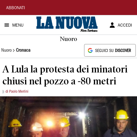
La
ABBONATI
Nuova
MENU
ACCEDI
Sardegna
Nuoro
Nuoro
Cronaca
SEGUICI SU
DISCOVER
A Lula la protesta dei minatori
chiusi nel pozzo a -80 metri
di Paolo Merlini