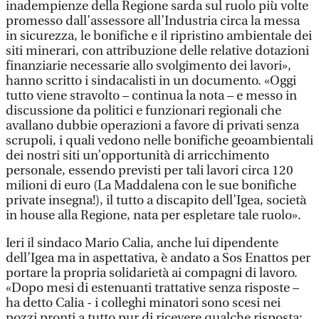
inadempienze della Regione sarda sul ruolo più volte
promesso dall’assessore all’Industria circa la messa
in sicurezza, le bonifiche e il ripristino ambientale dei
siti minerari, con attribuzione delle relative dotazioni
finanziarie necessarie allo svolgimento dei lavori»,
hanno scritto i sindacalisti in un documento. «Oggi
tutto viene stravolto – continua la nota – e messo in
discussione da politici e funzionari regionali che
avallano dubbie operazioni a favore di privati senza
scrupoli, i quali vedono nelle bonifiche geoambientali
dei nostri siti un’opportunità di arricchimento
personale, essendo previsti per tali lavori circa 120
milioni di euro (La Maddalena con le sue bonifiche
private insegna!), il tutto a discapito dell’Igea, società
in house alla Regione, nata per espletare tale ruolo».
Ieri il sindaco Mario Calia, anche lui dipendente
dell’Igea ma in aspettativa, è andato a Sos Enattos per
portare la propria solidarietà ai compagni di lavoro.
«Dopo mesi di estenuanti trattative senza risposte –
ha detto Calia - i colleghi minatori sono scesi nei
pozzi pronti a tutto pur di ricevere qualche risposta: