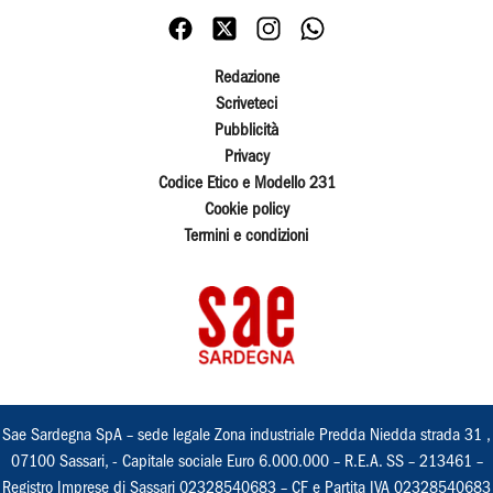
Redazione
Scriveteci
Pubblicità
Privacy
Codice Etico e Modello 231
Cookie policy
Termini e condizioni
Sae Sardegna SpA – sede legale Zona industriale Predda Niedda strada 31 ,
07100 Sassari, - Capitale sociale Euro 6.000.000 – R.E.A. SS – 213461 –
Registro Imprese di Sassari 02328540683 – CF e Partita IVA 02328540683