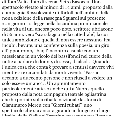
di Tom Waits, foto di scena Pietro Basoccu. Uno
spettacolo vietato ai minori di 14 anni, proposto dalla
compagnia Rossolevante di Tortolì nell’ambito della
nona edizione della rassegna Sguardi sul presente.
«Un giorno – si legge nella locandina promozionale –
nella vita di un, ancora poco noto, scrittore ubriacone
di 55 anni, vero “scarafaggio nella cattedrale”, la cui
unica ambizione è quella di non essere nessuno. Fra
incubi, bevute, una conferenza sulla poesia, un giro
all'ippodromo, i bar, l'incontro casuale con un
messicano in un vicolo dei bassifondi nel cuore della
notte a parlare di donne, di sesso, di alcol... Quando
l’unica cosa che conta è provare a sentirsi davvero vivi
mentre si è circondati da morti viventi: “Passai
accanto a duecento persone e non riuscii a vedere un
solo essere umano”». Un appuntamento
particolarmente atteso anche qui a Nuoro, quello
proposto dalla nota compagnia teatrale ogliastrina
che ha portato sulla ribalta nazionale la storia di
Giammarco Mereu con “Giorni rubati”, uno
spettacolo che sta ancora girando in lungo e in largo