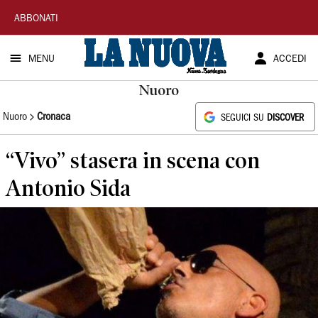
La
ABBONATI
Nuova
MENU
ACCEDI
Sardegna
Nuoro
Nuoro
Cronaca
SEGUICI SU
DISCOVER
“Vivo” stasera in scena con
Antonio Sida