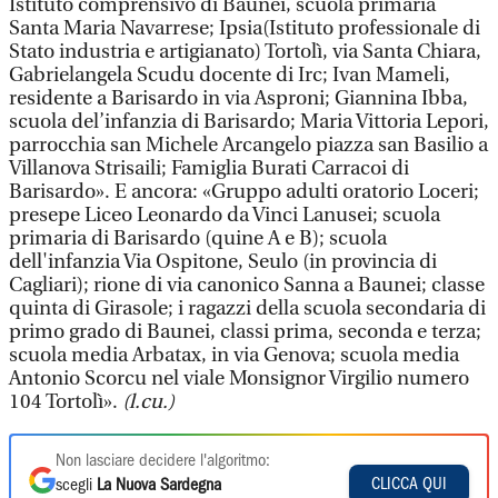
Istituto comprensivo di Baunei, scuola primaria
Santa Maria Navarrese; Ipsia(Istituto professionale di
Stato industria e artigianato) Tortolì, via Santa Chiara,
Gabrielangela Scudu docente di Irc; Ivan Mameli,
residente a Barisardo in via Asproni; Giannina Ibba,
scuola del’infanzia di Barisardo; Maria Vittoria Lepori,
parrocchia san Michele Arcangelo piazza san Basilio a
Villanova Strisaili; Famiglia Burati Carracoi di
Barisardo». E ancora: «Gruppo adulti oratorio Loceri;
presepe Liceo Leonardo da Vinci Lanusei; scuola
primaria di Barisardo (quine A e B); scuola
dell'infanzia Via Ospitone, Seulo (in provincia di
Cagliari); rione di via canonico Sanna a Baunei; classe
quinta di Girasole; i ragazzi della scuola secondaria di
primo grado di Baunei, classi prima, seconda e terza;
scuola media Arbatax, in via Genova; scuola media
Antonio Scorcu nel viale Monsignor Virgilio numero
104 Tortolì».
(l.cu.)
Non lasciare decidere l'algoritmo:
CLICCA QUI
scegli
La Nuova Sardegna