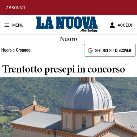
La
ABBONATI
Nuova
MENU
ACCEDI
Sardegna
Nuoro
Nuoro
Cronaca
SEGUICI SU
DISCOVER
Trentotto presepi in concorso