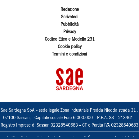
Redazione
Scriveteci
Pubblicità
Privacy
Codice Etico e Modello 231
Cookie policy
Termini e condizioni
Sae Sardegna SpA – sede legale Zona industriale Predda Niedda strada 31 ,
07100 Sassari, - Capitale sociale Euro 6.000.000 – R.E.A. SS – 213461 –
Registro Imprese di Sassari 02328540683 – CF e Partita IVA 02328540683
I diritti delle immagini e dei testi sono riservati. È espressamente vietata la