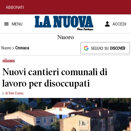
La
ABBONATI
Nuova
MENU
ACCEDI
Sardegna
Nuoro
Nuoro
Cronaca
SEGUICI SU
DISCOVER
silanus
Nuovi cantieri comunali di
lavoro per disoccupati
di Tore Cossu