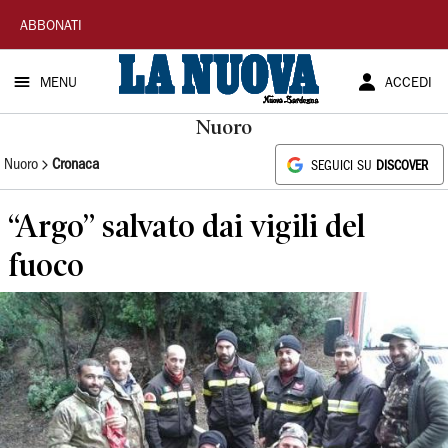
La
ABBONATI
Nuova
MENU
ACCEDI
Sardegna
Nuoro
Nuoro
Cronaca
SEGUICI SU
DISCOVER
“Argo” salvato dai vigili del
fuoco