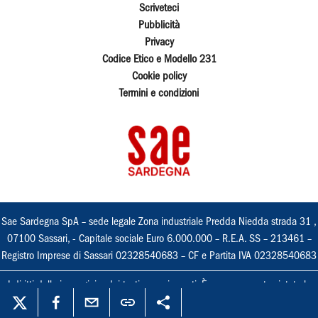
Scriveteci
Pubblicità
Privacy
Codice Etico e Modello 231
Cookie policy
Termini e condizioni
Sae Sardegna SpA – sede legale Zona industriale Predda Niedda strada 31 ,
07100 Sassari, - Capitale sociale Euro 6.000.000 – R.E.A. SS – 213461 –
Registro Imprese di Sassari 02328540683 – CF e Partita IVA 02328540683
I diritti delle immagini e dei testi sono riservati. È espressamente vietata la
loro riproduzione con qualsiasi mezzo e l'adattamento totale o parziale.