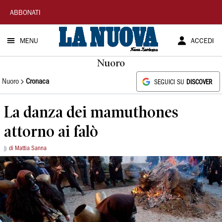
La
ABBONATI
Nuova
MENU
ACCEDI
Sardegna
Nuoro
Nuoro
Cronaca
SEGUICI SU
DISCOVER
La danza dei mamuthones
attorno ai falò
di Mattia Sanna