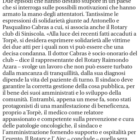
Due episodi che hanno destato stupore in un paese
che si interroga sulle possibili motivazioni che hanno
armato la mano degli attentatori. Tantissime le
espressioni di solidarietà giunte ad Antonello e
Pasqualino Cabras a cui, si associa anche il Rotary
club di Siniscola. «Alla luce dei recenti fatti accaduti a
Torpè, si desidera esprimere solidarietà alle vittime
dei due atti per i quali non vi può essere che una
decisa condanna. Il dottor Cabras è socio onorario del
club – dice il rappresentante del Rotary Raimondo
Azara – svolge un lavoro che non può essere turbato
dalla mancanza di tranquillità, dalla sua diagnosi
dipende la vita del paziente di turno. Il sindaco deve
garantire la corretta gestione della cosa pubblica, per
il bene dei suoi amministrati e lo sviluppo della
comunità. Entrambi, appena un mese fa, sono stati
protagonisti di una manifestazione di beneficenza,
proprio a Torpè, il medico come relatore
appassionato e competente sulla prevenzione e cura
delle patologie oncologiche, il sindaco e
l’amministrazione fornendo supporto e ospitalità per
l’evento. Il Rotary e l’ Airc – conclude – quella sera