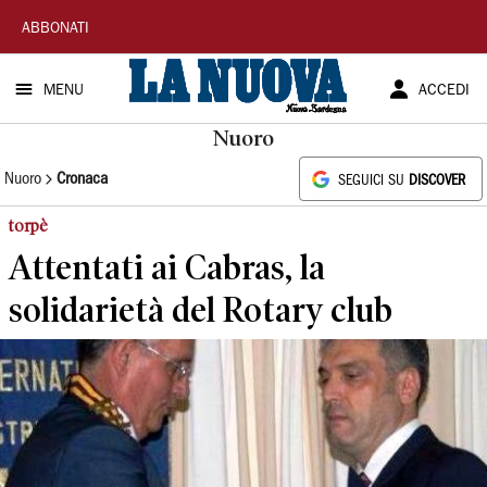
La
ABBONATI
Nuova
MENU
ACCEDI
Sardegna
Nuoro
Nuoro
Cronaca
SEGUICI SU
DISCOVER
torpè
Attentati ai Cabras, la
solidarietà del Rotary club