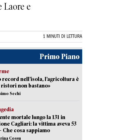
e Laore e
1 MINUTI DI LETTURA
Primo Piano
arme
 record nell’isola, l’agricoltura è
I ristori non bastano»
simo Sechi
agedia
ente mortale lungo la 131 in
ione Cagliari: la vittima aveva 53
– Che cosa sappiamo
erina Cossu