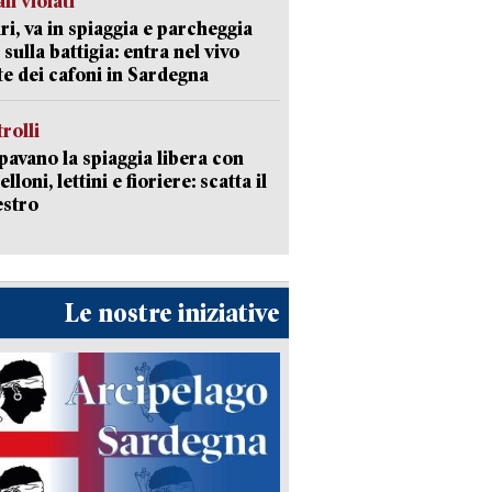
li violati
ri, va in spiaggia e parcheggia
 sulla battigia: entra nel vivo
ate dei cafoni in Sardegna
trolli
avano la spiaggia libera con
loni, lettini e fioriere: scatta il
estro
Le nostre iniziative