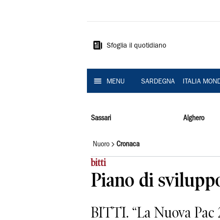
La
Nuova
Sardegna
Sfoglia il quotidiano
MENU
SARDEGNA
ITALIA MON
Sassari
Alghero
Nuoro
Cronaca
bitti
Piano di svilupp
BITTI. “La Nuova Pac 2