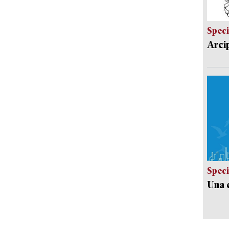
Speci
Arci
Speci
Una c