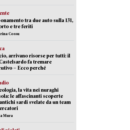
ente
namento tra due auto sulla 131,
rto e tre feriti
erina Cossu
ica
cio, arrivano risorse per tutti: il
Castelsardo fa tremare
cutivo – Ecco perché
udio
ologia, la vita nei nuraghi
isola: le affascinanti scoperte
 antichi sardi svelate da un team
cercatori
nia Mura