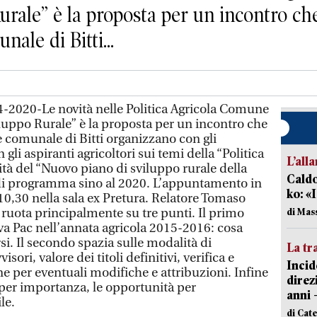
urale” è la proposta per un incontro ch
ale di Bitti...
-2020-Le novità nelle Politica Agricola Comune
Sviluppo Rurale” è la proposta per un incontro che
 comunale di Bitti organizzano con gli
 gli aspiranti agricoltori sui temi della “Politica
L’all
tà del “Nuovo piano di sviluppo rurale della
Caldo
 di programma sino al 2020. L’appuntamento in
ko: «
10,30 nella sala ex Pretura. Relatore Tomaso
 ruota principalmente su tre punti. Il primo
di Mas
uova Pac nell’annata agricola 2015-2016: cosa
. Il secondo spazia sulle modalità di
La tr
isori, valore dei titoli definitivi, verifica e
Incid
 per eventuali modifiche e attribuzioni. Infine
direz
per importanza, le opportunità per
anni 
le.
di Cat