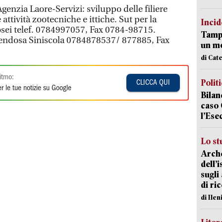
Agenzia Laore-Servizi: sviluppo delle filiere
 attività zootecniche e ittiche. Sut per la
Incid
sei telef. 0784997057, Fax 0784-98715.
Tampo
mendosa Siniscola 0784878537/ 877885, Fax
un mo
di Cat
itmo:
Polit
CLICCA QUI
r le tue notizie su Google
Bilan
caso 
l’Ese
Lo st
Arche
dell’
sugli
di ri
di Ile