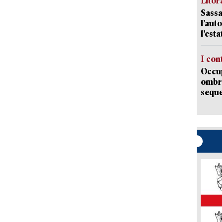
Litora
Sassa
l’auto
l’est
I con
Occup
ombrel
sequ