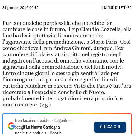
31 gennaio 2016 02:15
1 MINUTI DI LETTURA
Pur con qualche perplessità, che potrebbe far
cambiare le cose in futuro, il gip Claudio Cozzella, alla
fine ha deciso tuttavia di contestare anche
l’aggravante della premeditazione, a Mario Faris. Così
come chiedeva il pm Andrea Ghironi, dunque, l’ex
cantoniere di Lula è stato iscritto nel registro degli
indagati con l’accusa di omicidio volontario, con le
aggravanti della premeditazione e dei futili motivi.
Entro cinque giorni lo stesso gip sentirà Faris per
l’interrogatorio di garanzia che segue l’ordine di
custodia cautelare in carcere. Visto che Faris è tutt’ora
ricoverato all’ospedale Zonchello di Nuoro,
probabilmente l’interrogatorio si terrà proprio lì, e
non in carcere. (v.g.)
Non lasciare decidere l'algoritmo:
CLICCA QUI
scegli
La Nuova Sardegna
per le tue notizie su Google