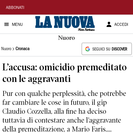
La
ABBONATI
Nuova
MENU
ACCEDI
Sardegna
Nuoro
Nuoro
Cronaca
SEGUICI SU
DISCOVER
L’accusa: omicidio premeditato
con le aggravanti
Pur con qualche perplessità, che potrebbe
far cambiare le cose in futuro, il gip
Claudio Cozzella, alla fine ha deciso
tuttavia di contestare anche l’aggravante
della premeditazione, a Mario Faris....