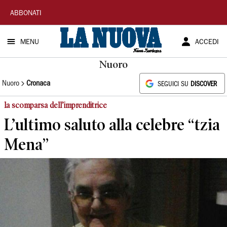
La
ABBONATI
Nuova
MENU
ACCEDI
Sardegna
Nuoro
Nuoro
Cronaca
SEGUICI SU
DISCOVER
la scomparsa dell’imprenditrice
L’ultimo saluto alla celebre “tzia
Mena”