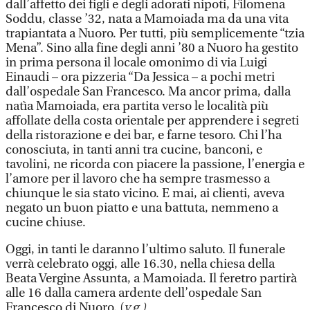
dall’affetto dei figli e degli adorati nipoti, Filomena
Soddu, classe ’32, nata a Mamoiada ma da una vita
trapiantata a Nuoro. Per tutti, più semplicemente “tzia
Mena”. Sino alla fine degli anni ’80 a Nuoro ha gestito
in prima persona il locale omonimo di via Luigi
Einaudi – ora pizzeria “Da Jessica – a pochi metri
dall’ospedale San Francesco. Ma ancor prima, dalla
natìa Mamoiada, era partita verso le località più
affollate della costa orientale per apprendere i segreti
della ristorazione e dei bar, e farne tesoro. Chi l’ha
conosciuta, in tanti anni tra cucine, banconi, e
tavolini, ne ricorda con piacere la passione, l’energia e
l’amore per il lavoro che ha sempre trasmesso a
chiunque le sia stato vicino. E mai, ai clienti, aveva
negato un buon piatto e una battuta, nemmeno a
cucine chiuse.
Oggi, in tanti le daranno l’ultimo saluto. Il funerale
verrà celebrato oggi, alle 16.30, nella chiesa della
Beata Vergine Assunta, a Mamoiada. Il feretro partirà
alle 16 dalla camera ardente dell’ospedale San
Francesco di Nuoro. (
v.g.)