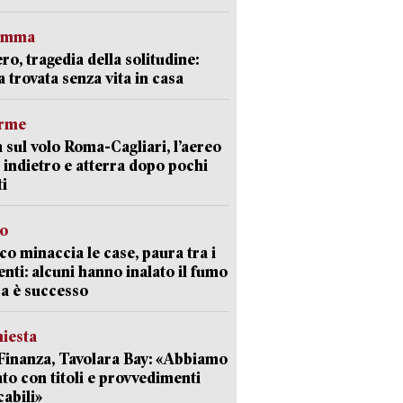
ramma
ro, tragedia della solitudine:
 trovata senza vita in casa
arme
 sul volo Roma-Cagliari, l’aereo
 indietro e atterra dopo pochi
i
go
oco minaccia le case, paura tra i
enti: alcuni hanno inalato il fumo
a è successo
hiesta
Finanza, Tavolara Bay: «Abbiamo
to con titoli e provvedimenti
cabili»