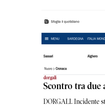
La
Nuova
Sardegna
Sfoglia il quotidiano
MENU
SARDEGNA
ITALIA MON
Sassari
Alghero
Nuoro
Cronaca
dorgali
Scontro tra due a
DORGALI. Incidente str