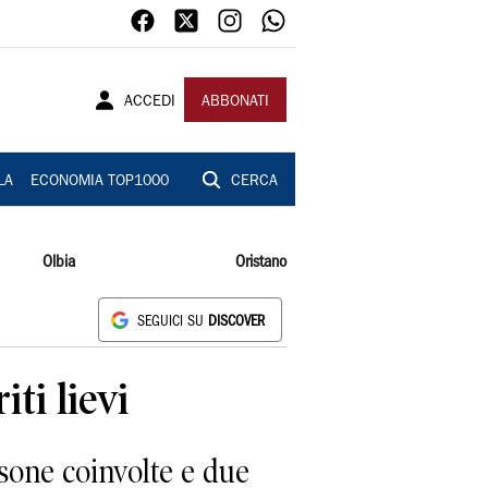
ACCEDI
ABBONATI
LA
ECONOMIA TOP1000
CERCA
Olbia
Oristano
SEGUICI SU
DISCOVER
ti lievi
sone coinvolte e due