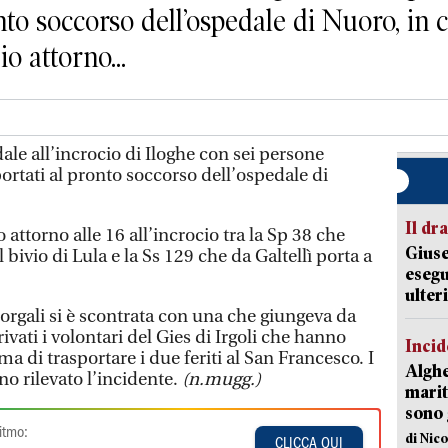
onto soccorso dell’ospedale di Nuoro, in c
o attorno...
le all’incrocio di Iloghe con sei persone
portati al pronto soccorso dell’ospedale di
Il d
attorno alle 16 all’incrocio tra la Sp 38 che
Giuse
l bivio di Lula e la Ss 129 che da Galtellì porta a
esegu
ulter
orgali si è scontrata con una che giungeva da
rivati i volontari del Gies di Irgoli che hanno
Incid
a di trasportare i due feriti al San Francesco. I
Alghe
no rilevato l’incidente.
(n.mugg.)
marit
sono 
itmo:
di Nic
CLICCA QUI