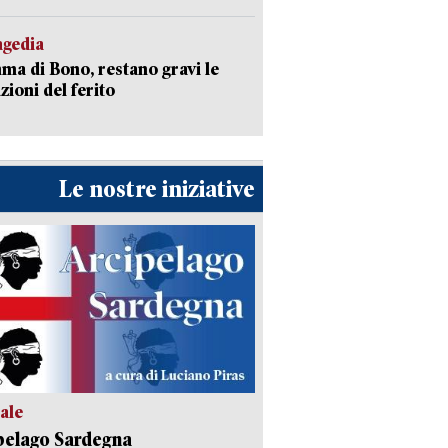
agedia
a di Bono, restano gravi le
zioni del ferito
Le nostre iniziative
ale
pelago Sardegna