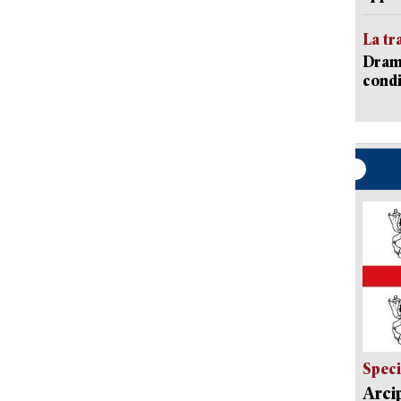
La tr
Dramm
condi
Speci
Arci