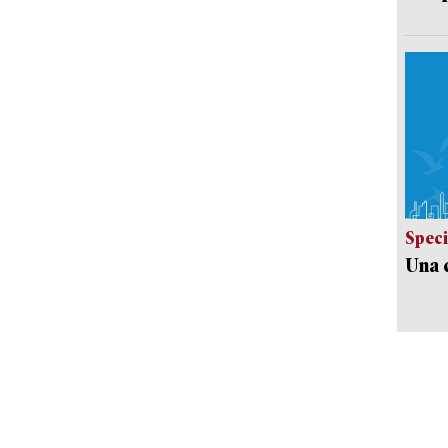
Speci
Una c