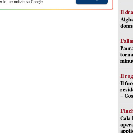
r le tue notizie su Google
Il d
Alghe
donna
L’all
Paura
torna
minut
Il ro
Il fu
resid
– Cos
L’inc
Cala 
opera
appli