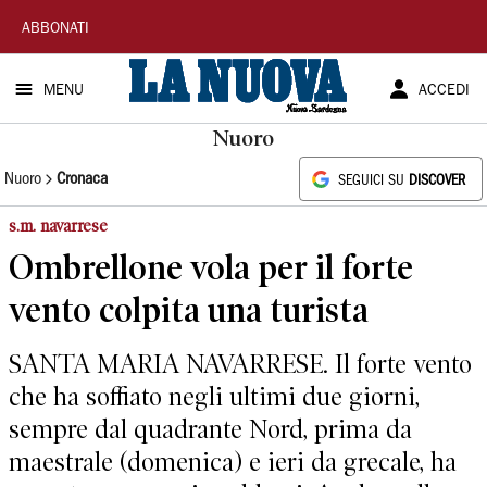
La
ABBONATI
Nuova
MENU
ACCEDI
Sardegna
Nuoro
Nuoro
Cronaca
SEGUICI SU
DISCOVER
s.m. navarrese
Ombrellone vola per il forte
vento colpita una turista
SANTA MARIA NAVARRESE. Il forte vento
che ha soffiato negli ultimi due giorni,
sempre dal quadrante Nord, prima da
maestrale (domenica) e ieri da grecale, ha