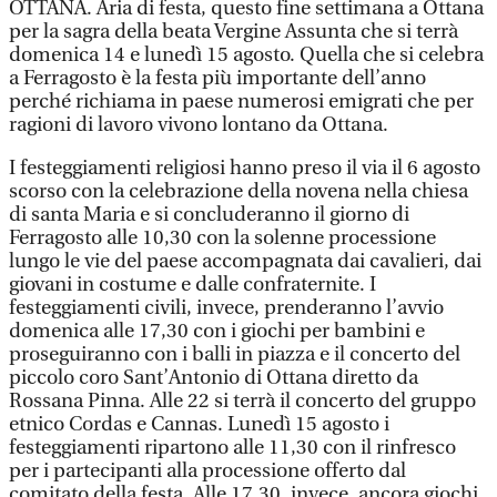
OTTANA. Aria di festa, questo fine settimana a Ottana
per la sagra della beata Vergine Assunta che si terrà
domenica 14 e lunedì 15 agosto. Quella che si celebra
a Ferragosto è la festa più importante dell’anno
perché richiama in paese numerosi emigrati che per
ragioni di lavoro vivono lontano da Ottana.
I festeggiamenti religiosi hanno preso il via il 6 agosto
scorso con la celebrazione della novena nella chiesa
di santa Maria e si concluderanno il giorno di
Ferragosto alle 10,30 con la solenne processione
lungo le vie del paese accompagnata dai cavalieri, dai
giovani in costume e dalle confraternite. I
festeggiamenti civili, invece, prenderanno l’avvio
domenica alle 17,30 con i giochi per bambini e
proseguiranno con i balli in piazza e il concerto del
piccolo coro Sant’Antonio di Ottana diretto da
Rossana Pinna. Alle 22 si terrà il concerto del gruppo
etnico Cordas e Cannas. Lunedì 15 agosto i
festeggiamenti ripartono alle 11,30 con il rinfresco
per i partecipanti alla processione offerto dal
comitato della festa. Alle 17,30, invece, ancora giochi