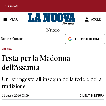
La
ABBONATI
Nuova
MENU
ACCEDI
Sardegna
Nuoro
Nuoro
Cronaca
SEGUICI SU
DISCOVER
ottana
Festa per la Madonna
dell’Assunta
Un Ferragosto all’insegna della fede e della
tradizione
11 agosto 2016 03:09
2 MINUTI DI LETTURA