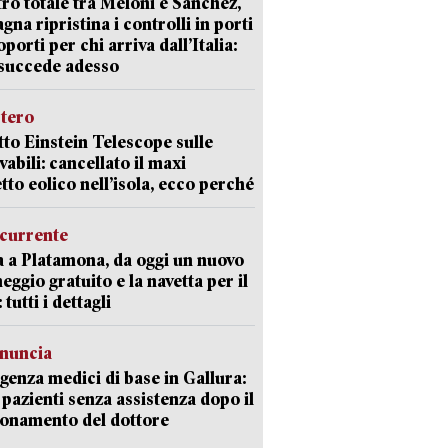
ro totale tra Meloni e Sanchez,
agna ripristina i controlli in porti
oporti per chi arriva dall’Italia:
succede adesso
stero
etto Einstein Telescope sulle
vabili: cancellato il maxi
tto eolico nell’isola, ecco perché
currente
a a Platamona, da oggi un nuovo
eggio gratuito e la navetta per il
tutti i dettagli
enuncia
enza medici di base in Gallura:
 pazienti senza assistenza dopo il
onamento del dottore