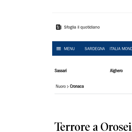
La
Nuova
Sardegna
Sfoglia il quotidiano
MENU
SARDEGNA
ITALIA MON
Sassari
Alghero
Nuoro
Cronaca
Terrore a Orosei