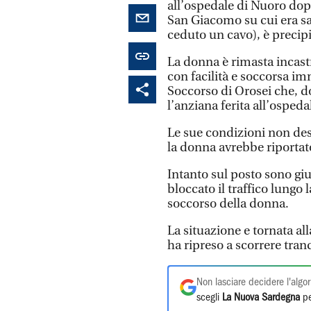
all’ospedale di Nuoro dopo
San Giacomo su cui era sa
ceduto un cavo), è precip
La donna è rimasta incastr
con facilità e soccorsa 
Soccorso di Orosei che, d
l’anziana ferita all’ospe
Le sue condizioni non de
la donna avrebbe riportato
Intanto sul posto sono giu
bloccato il traffico lungo 
soccorso della donna.
La situazione e tornata all
ha ripreso a scorrere tra
Non lasciare decidere l'algor
scegli
La Nuova Sardegna
pe