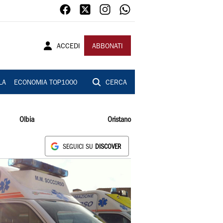
ACCEDI
ABBONATI
LA
ECONOMIA TOP1000
CERCA
Olbia
Oristano
SEGUICI SU
DISCOVER