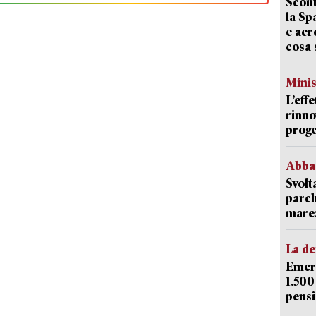
Scont
la Sp
e aer
cosa 
Mini
L’eff
rinno
proge
Abba
Svolt
parch
mare: 
La d
Emerg
1.500
pensi