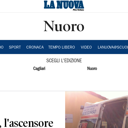
Nuoro
DO
SPORT
CRONACA
TEMPO LIBERO
VIDEO
LANUOVA@SCUO
SCEGLI L'EDIZIONE
Cagliari
Nuoro
, l'ascensore