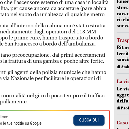
Emerg
 che l’ascensore esterno di una casa in località
stocc
lita, per cause ancora da accertare (pare abbia
racco
itato nel vuoto da un’altezza di qualche metro.
risch
ata all’interno della cabina ma è stata estratta
succ
immediatamente dagli operatori del 118 MM
opo le prime cure, hanno trasportato a bordo
Trasp
dale San Francesco a bordo dell’ambulanza.
Ritar
terri
stano preoccupazione, dai primi accertamenti
sanzi
 la frattura di una gamba e poche altre ferite.
di And
nti gli agenti della polizia municale che hanno
la via Nazionale per facilitare le operazioni di
La vi
Le vi
aggre
a normalità nel giro di poco tempo e il traffico
dell’
nquillamente.
di Pao
itmo:
CLICCA QUI
Caso
r le tue notizie su Google