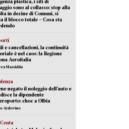
enza plastica, i siti di
aggio sono al collasso: stop alla
lta in decine di Comuni, si
ia il blocco totale – Cosa sta
edendo
orti
di e cancellazioni, la continuità
toriale è nel caos: la Regione
ona Aeroitalia
rea Massidda
olenza
ene negato il noleggio dell’auto e
disce la dipendente
aeroporto: choc a Olbia
lo Ardovino
 Ceuta