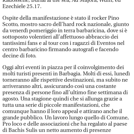
Kadossene, Burial al the sea, Ad Majora, Wdfh, ed
Ezechiele 25.17.
Ospite della manifestazione è stato il rocker Pino
Scotto, mostro sacro dell'hard rock nazionale, giunto
da venerdì pomeriggio in terra barbaricina, dove si è
sottoposto volentieri all’affettuoso abbraccio dei
tantissimi fans e al tour con i ragazzi di Eventos nel
centro barbaricino firmando autografi e facendo
decine di foto.
Oggi altri eventi in piazza per il coinvolgimento dei
molti turisti presenti in Barbagia. Molti di essi, lunedì
torneranno alle rispettive destinazioni, ma subito ne
arriveranno altri, assicurando così una costante
presenza di persone fino all’ultimo fine settimana di
agosto. Una stagione quindi che si allunga grazie a
tutta una serie di piccole manifestazioni, che
comunque hanno il loro appeal e attirano anche il
grande pubblico. Un lavoro lungo quello di Comune,
Pro loco e delle associazioni che ha regalato al paese
di Bachis Sulis un netto aumento di presenze