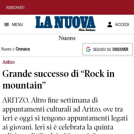
La
ABBONATI
Nuova
MENU
ACCEDI
Sardegna
Nuoro
Nuoro
Cronaca
SEGUICI SU
DISCOVER
Aritzo
Grande successo di “Rock in
mountain”
ARITZO. Altro fine settimana di
appuntamenti culturali ad Aritzo, ove tra
ieri e oggi si tengono appuntamenti legati
ai giovani. Ieri si è celebrata la quinta