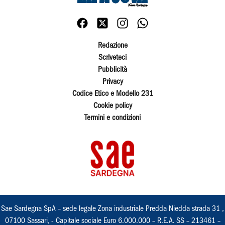
Redazione
Scriveteci
Pubblicità
Privacy
Codice Etico e Modello 231
Cookie policy
Termini e condizioni
Sae Sardegna SpA – sede legale Zona industriale Predda Niedda strada 31 ,
07100 Sassari, - Capitale sociale Euro 6.000.000 – R.E.A. SS – 213461 –