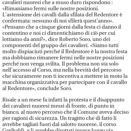
cavalieri nuoresi che a muso duro rispondono :
«Rimaniamo fermi sulle nostre posizioni.
L'astensione dei cavalli dalla sfilata del Redentore è
confermata: nessuno di noi sfilerà quest'anno».
«Pensano che a cinque giorni dalla festa ci danno il
contentino e noi ci dimentichiamo di ciò per cui
lottiamo da anni?», dice Roberto Soro, uno dei
componenti del gruppo dei cavalieri. «Siamo tutti
molto dispiaciuti perché il Redentore è la nostra festa
ma dobbiamo rimanere fermi nelle nostre posizioni
perché non venga svilita. Il problema non sta solo
nell'accesso al Corso, ma nella brevità del percorso
che sicuramente non ti incentiva a mettere in moto la
macchina organizzativa per partecipare con il cavallo
al Redentore», conclude Soro.
Risale a un mese fa infatti la protesta e il disappunto
dei cavalieri nuoresi messi di fronte, di punto in
bianco, al nuovo percorso che il Comune aveva deciso
per ragioni di sicurezza. Un tragitto che di fatto li
avrebbe tagliati fuori dal salotto nuorese, il corso
Garibaldi, e li avrebbe dirottati invece lungo via