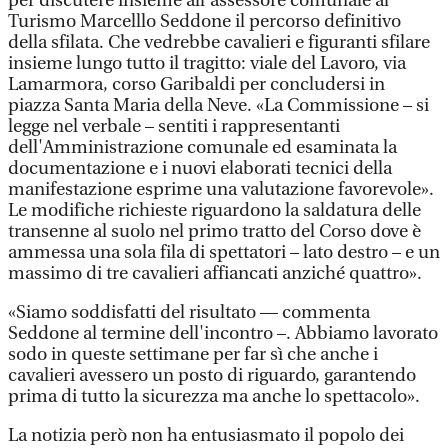
per discutere insieme all’assessore comunale al
Turismo Marcelllo Seddone il percorso definitivo
della sfilata. Che vedrebbe cavalieri e figuranti sfilare
insieme lungo tutto il tragitto: viale del Lavoro, via
Lamarmora, corso Garibaldi per concludersi in
piazza Santa Maria della Neve. «La Commissione – si
legge nel verbale – sentiti i rappresentanti
dell'Amministrazione comunale ed esaminata la
documentazione e i nuovi elaborati tecnici della
manifestazione esprime una valutazione favorevole».
Le modifiche richieste riguardono la saldatura delle
transenne al suolo nel primo tratto del Corso dove è
ammessa una sola fila di spettatori – lato destro – e un
massimo di tre cavalieri affiancati anziché quattro».
«Siamo soddisfatti del risultato — commenta
Seddone al termine dell'incontro –. Abbiamo lavorato
sodo in queste settimane per far sì che anche i
cavalieri avessero un posto di riguardo, garantendo
prima di tutto la sicurezza ma anche lo spettacolo».
La notizia però non ha entusiasmato il popolo dei