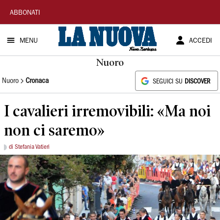
La
ABBONATI
Nuova
MENU
ACCEDI
Sardegna
Nuoro
Nuoro
Cronaca
SEGUICI SU
DISCOVER
I cavalieri irremovibili: «Ma noi
non ci saremo»
di Stefania Vatieri