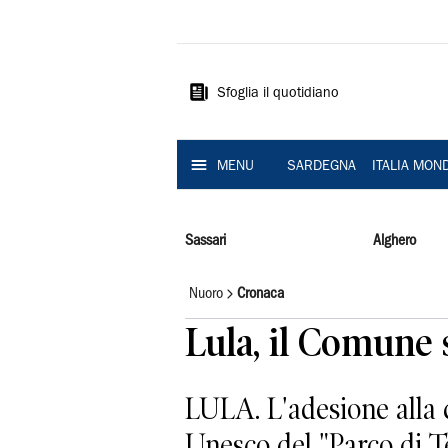
La
Nuova
Sardegna
Sfoglia il quotidiano
MENU
SARDEGNA
ITALIA MON
Sassari
Alghero
Nuoro
Cronaca
Lula, il Comune
LULA. L'adesione alla 
Unesco del "Parco di T