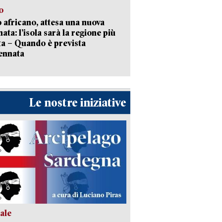
o
 africano, attesa una nuova
ata: l’isola sarà la regione più
ta – Quando è prevista
ennata
Le nostre iniziative
ale