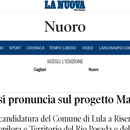
Nuoro
DO
SPORT
CRONACA
TEMPO LIBERO
VIDEO
LANUOVA@SCUO
SCEGLI L'EDIZIONE
Cagliari
Nuoro
 si pronuncia sul progetto 
candidatura del Comune di Lula a Rise
epilora e Territorio del Rio Posada e de