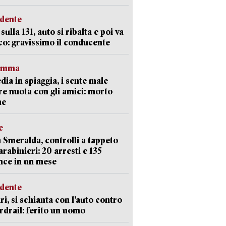
idente
sulla 131, auto si ribalta e poi va
co: gravissimo il conducente
ramma
dia in spiaggia, i sente male
e nuota con gli amici: morto
ne
e
 Smeralda, controlli a tappeto
arabinieri: 20 arresti e 135
nce in un mese
idente
ri, si schianta con l’auto contro
ardrail: ferito un uomo