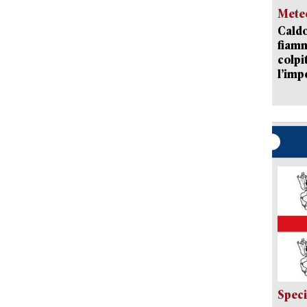
Mete
Caldo
fiamm
colpi
l’imp
Speci