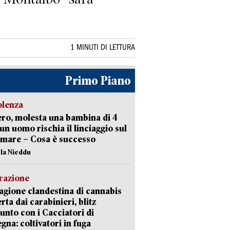
1 MINUTI DI LETTURA
Primo Piano
olenza
ro, molesta una bambina di 4
 un uomo rischia il linciaggio sul
mare – Cosa è successo
ola Nieddu
razione
agione clandestina di cannabis
rta dai carabinieri, blitz
unto con i Cacciatori di
gna: coltivatori in fuga