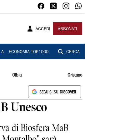
ACCEDI
ABBONATI
LA
ECONOMIA TOP1000
CERCA
Olbia
Oristano
SEGUICI SU
DISCOVER
MaB Unesco
rva di Biosfera MaB
l Montalbo" sarà