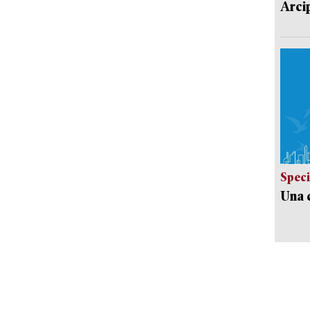
Arci
Speci
Una c