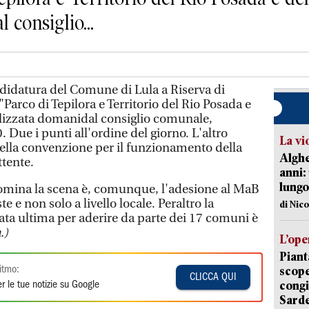
consiglio...
didatura del Comune di Lula a Riserva di
arco di Tepilora e Territorio del Rio Posada e
lizzata domanidal consiglio comunale,
. Due i punti all'ordine del giorno. L'altro
La vi
ella convenzione per il funzionamento della
Alghe
tente.
anni:
lungo
domina la scena è, comunque, l'adesione al MaB
e e non solo a livello locale. Peraltro la
di Nic
ata ultima per aderire da parte dei 17 comuni è
.)
L’ope
Piant
scope
itmo:
CLICCA QUI
congi
r le tue notizie su Google
Sarde