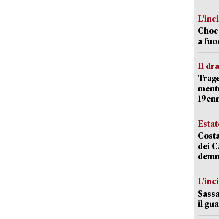
L’inc
Choc 
a fuo
Il d
Trage
mentr
19en
Estat
Costa
dei C
denu
L’inc
Sassa
il gu