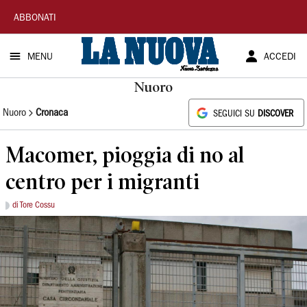
La
ABBONATI
Nuova
MENU
ACCEDI
Sardegna
Nuoro
Nuoro
Cronaca
SEGUICI SU
DISCOVER
Macomer, pioggia di no al
centro per i migranti
di Tore Cossu