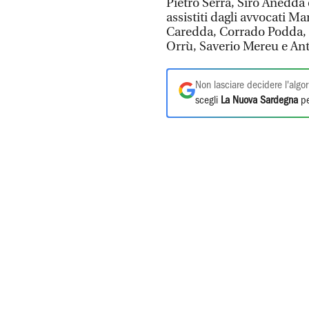
Pietro Serra, Siro Anedda
assistiti dagli avvocati M
Caredda, Corrado Podda, 
Orrù, Saverio Mereu e An
Non lasciare decidere l'algor
scegli
La Nuova Sardegna
pe