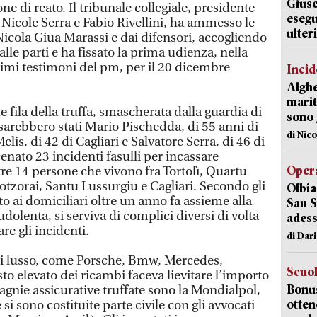
Giuse
e di reato. Il tribunale collegiale, presidente
esegu
 Nicole Serra e Fabio Rivellini, ha ammesso le
ulter
icola Giua Marassi e dai difensori, accogliendo
 dalle parti e ha fissato la prima udienza, nella
rimi testimoni del pm, per il 20 dicembre
Incid
Alghe
marit
e fila della truffa, smascherata dalla guardia di
sono 
sarebbero stati Mario Pischedda, di 55 anni di
di Nic
elis, di 42 di Cagliari e Salvatore Serra, di 46 di
enato 23 incidenti fasulli per incassare
Opera
tre 14 persone che vivono fra Tortolì, Quartu
otzorai, Santu Lussurgiu e Cagliari. Secondo gli
Olbia
to ai domiciliari oltre un anno fa assieme alla
San S
dolenta, si serviva di complici diversi di volta
adess
are gli incidenti.
di Dar
 di lusso, come Porsche, Bmw, Mercedes,
Scuo
sto elevato dei ricambi faceva lievitare l’importo
Bonus
agnie assicurative truffate sono la Mondialpol,
otten
 sono costituite parte civile con gli avvocati