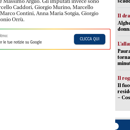
scade
 e Massimo Argilò. Gli imputati invece sono
arcello Caddori, Giorgio Murino, Marcello
Marco Contini, Anna Maria Sotgia, Giorgio
Il d
tonio Orrù.
Alghe
donna
itmo:
CLICCA QUI
r le tue notizie su Google
L’all
Paura
torna
minut
Il ro
Il fu
resid
– Cos