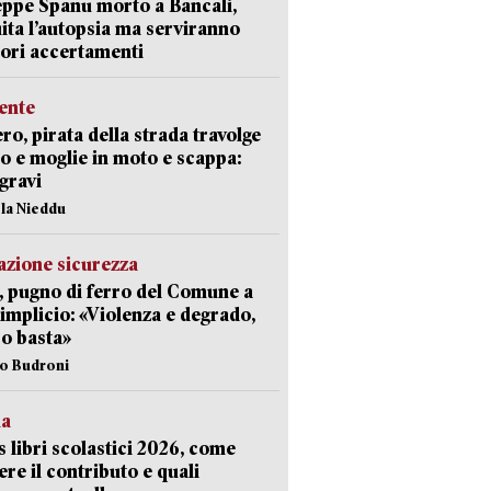
ppe Spanu morto a Bancali,
ita l’autopsia ma serviranno
iori accertamenti
ente
ro, pirata della strada travolge
o e moglie in moto e scappa:
gravi
ola Nieddu
zione sicurezza
, pugno di ferro del Comune a
implicio: «Violenza e degrado,
o basta»
io Budroni
la
 libri scolastici 2026, come
ere il contributo e quali