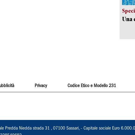
Speci
Una c
ubblicità
Privacy
Codice Etico e Modello 231
ale Predda Niedda strada 31 , 07100 Sassari, - Capitale sociale Euro 6.000.