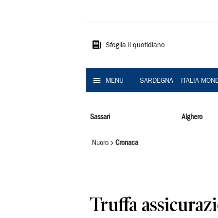
La
Nuova
Sardegna
Sfoglia il quotidiano
MENU
SARDEGNA
ITALIA MON
Sassari
Alghero
Nuoro
Cronaca
Truffa assicurazi