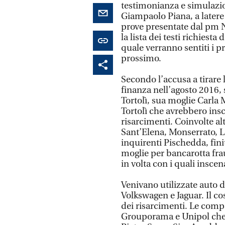
testimonianza e simulazion
Giampaolo Piana, a latere
prove presentate dal pm N
la lista dei testi richiesta
quale verranno sentiti i p
prossimo.
Secondo l’accusa a tirare l
finanza nell’agosto 2016, 
Tortolì, sua moglie Carla M
Tortolì che avrebbero insc
risarcimenti. Coinvolte al
Sant’Elena, Monserrato, L
inquirenti Pischedda, fini
moglie per bancarotta frau
in volta con i quali inscen
Venivano utilizzate auto
Volkswagen e Jaguar. Il co
dei risarcimenti. Le comp
Grouporama e Unipol che si