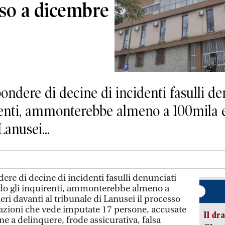
sso a dicembre
dere di decine di incidenti fasulli de
renti, ammonterebbe almeno a 100mila eu
Lanusei...
e di decine di incidenti fasulli denunciati
ndo gli inquirenti, ammonterebbe almeno a
eri davanti al tribunale di Lanusei il processo
urazioni che vede imputate 17 persone, accusate
Il d
one a delinquere, frode assicurativa, falsa