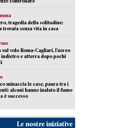
nze controllare
ramma
ro, tragedia della solitudine:
 trovata senza vita in casa
arme
 sul volo Roma-Cagliari, l’aereo
 indietro e atterra dopo pochi
i
go
oco minaccia le case, paura tra i
enti: alcuni hanno inalato il fumo
a è successo
Le nostre iniziative