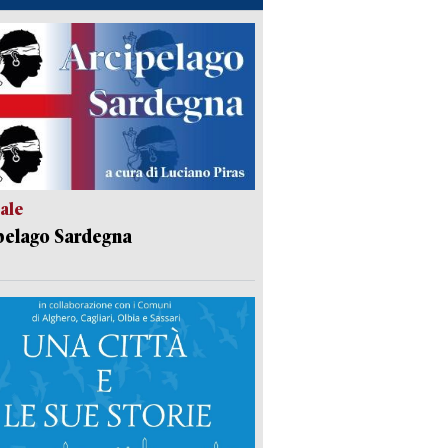
ale
pelago Sardegna