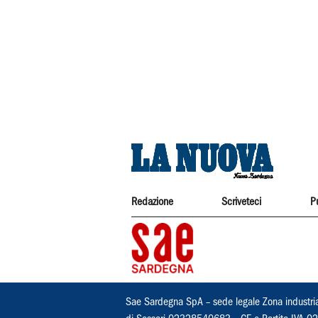
Redazione
Scriveteci
P
Sae Sardegna SpA – sede legale Zona industri