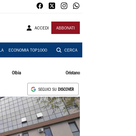
ACCEDI
ABBONATI
LA
ECONOMIA TOP1000
CERCA
Olbia
Oristano
SEGUICI SU
DISCOVER