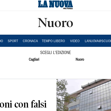
Nuoro
DO
SPORT
CRONACA
TEMPO LIBERO
VIDEO
LANUOVA@SCUO
SCEGLI L'EDIZIONE
Cagliari
Nuoro
oni con falsi