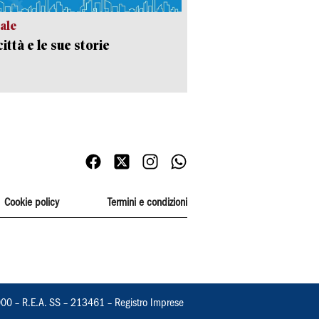
ale
ittà e le sue storie
Cookie policy
Termini e condizioni
000 – R.E.A. SS – 213461 – Registro Imprese