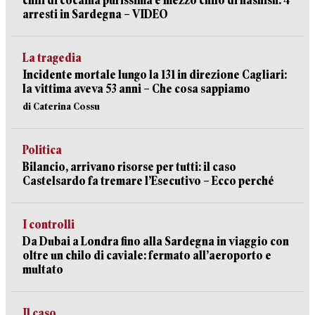
chili di cocaina purissima e mezzo chilo di hashish: 4
arresti in Sardegna – VIDEO
La tragedia
Incidente mortale lungo la 131 in direzione Cagliari:
la vittima aveva 53 anni – Che cosa sappiamo
di Caterina Cossu
Politica
Bilancio, arrivano risorse per tutti: il caso
Castelsardo fa tremare l’Esecutivo – Ecco perché
I controlli
Da Dubai a Londra fino alla Sardegna in viaggio con
oltre un chilo di caviale: fermato all’aeroporto e
multato
Il caso