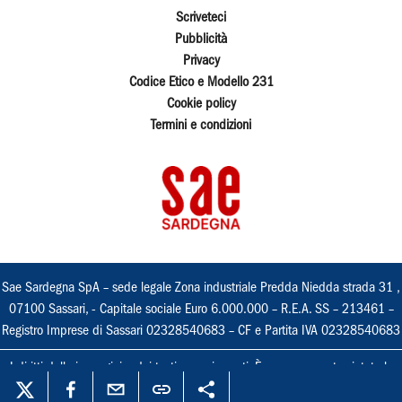
Scriveteci
Pubblicità
Privacy
Codice Etico e Modello 231
Cookie policy
Termini e condizioni
Sae Sardegna SpA – sede legale Zona industriale Predda Niedda strada 31 ,
07100 Sassari, - Capitale sociale Euro 6.000.000 – R.E.A. SS – 213461 –
Registro Imprese di Sassari 02328540683 – CF e Partita IVA 02328540683
I diritti delle immagini e dei testi sono riservati. È espressamente vietata la
loro riproduzione con qualsiasi mezzo e l'adattamento totale o parziale.