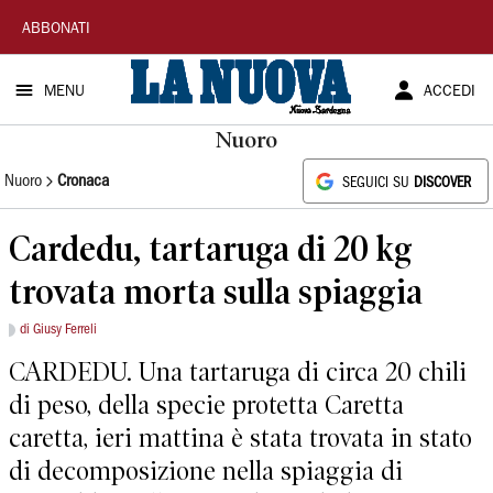
La
ABBONATI
Nuova
MENU
ACCEDI
Sardegna
Nuoro
Nuoro
Cronaca
SEGUICI SU
DISCOVER
Cardedu, tartaruga di 20 kg
trovata morta sulla spiaggia
di Giusy Ferreli
CARDEDU. Una tartaruga di circa 20 chili
di peso, della specie protetta Caretta
caretta, ieri mattina è stata trovata in stato
di decomposizione nella spiaggia di