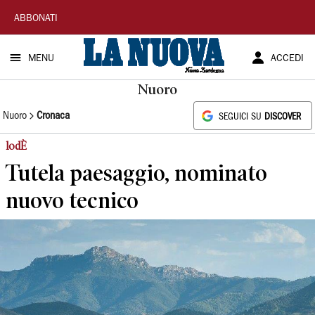
La
ABBONATI
Nuova
MENU
ACCEDI
Sardegna
Nuoro
Nuoro
Cronaca
SEGUICI SU
DISCOVER
lodÈ
Tutela paesaggio, nominato
nuovo tecnico