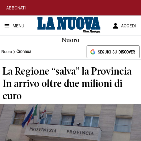
La
ABBONATI
Nuova
MENU
ACCEDI
Sardegna
Nuoro
Nuoro
Cronaca
SEGUICI SU
DISCOVER
La Regione “salva” la Provincia
In arrivo oltre due milioni di
euro