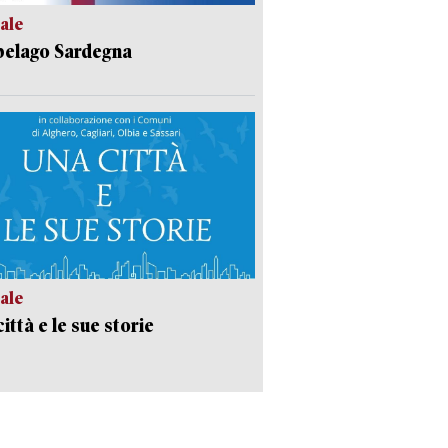
ale
pelago Sardegna
ale
ittà e le sue storie