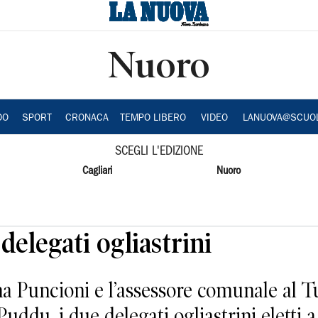
Nuoro
DO
SPORT
CRONACA
TEMPO LIBERO
VIDEO
LANUOVA@SCUO
SCEGLI L'EDIZIONE
Cagliari
Nuoro
 delegati ogliastrini
ina Puncioni e l’assessore comunale al 
ddu, i due delegati ogliastrini eletti a