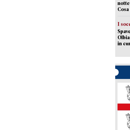
notte
Cosa 
I soc
Spave
Olbia:
in cu