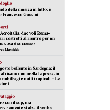
rdoglio
ndo della musica in lutto: è
o Francesco Guccini
orti
Aeroitalia, due voli Roma-
ari costretti al rientro per un
o: cosa è successo
rea Massidda
o
gosto bollente in Sardegna: il
 africano non molla la presa, in
o nubifragi e notti tropicali – Le
sioni
lvataggio
o con il sup, ma
vvisamente si alza il vento: