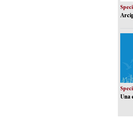
Speci
Arci
Speci
Una c