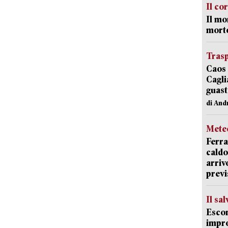
Il co
Il mo
mort
Trasp
Caos 
Cagli
guast
di And
Mete
Ferra
caldo
arriv
previ
Il sa
Escon
impro