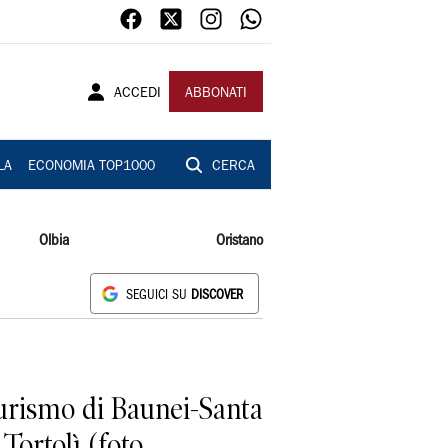
ACCEDI
ABBONATI
LA
ECONOMIA TOP1000
CERCA
Olbia
Oristano
SEGUICI SU
DISCOVER
Turismo di Baunei-Santa
 Tortolì (foto