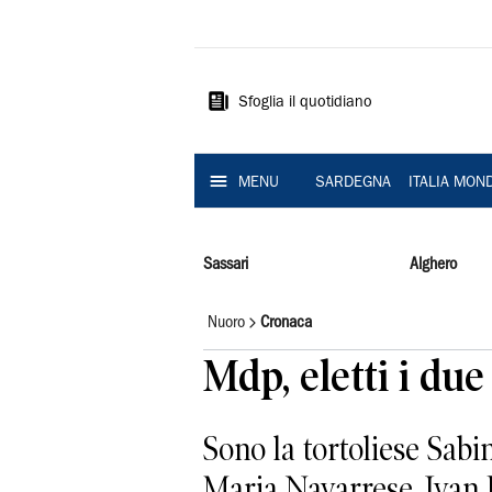
La
Nuova
Sardegna
Sfoglia il quotidiano
MENU
SARDEGNA
ITALIA MON
Sassari
Alghero
Nuoro
Cronaca
Mdp, eletti i due
Sono la tortoliese Sab
Maria Navarrese, Ivan Pu