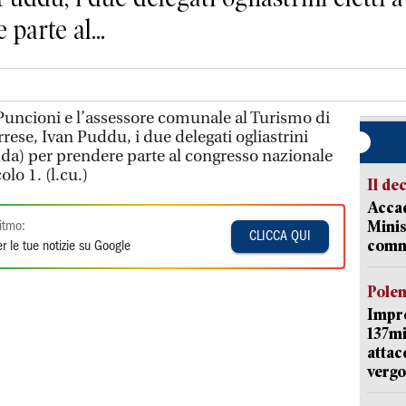
parte al...
 Puncioni e l’assessore comunale al Turismo di
ese, Ivan Puddu, i due delegati ogliastrini
udda) per prendere parte al congresso nazionale
lo 1. (l.cu.)
Il de
Accad
Minis
itmo:
CLICCA QUI
comm
r le tue notizie su Google
Pole
Impr
137mi
attac
vergo