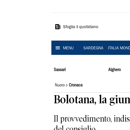
La
Nuova
Sardegna
Sfoglia il quotidiano
MENU
SARDEGNA
ITALIA MON
Sassari
Alghero
Nuoro
Cronaca
Bolotana, la giu
Il provvedimento, indisp
del consiglio