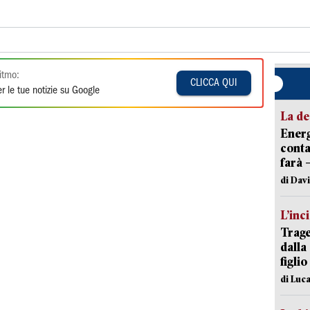
itmo:
CLICCA QUI
r le tue notizie su Google
La de
Energ
conta
farà 
di Dav
L’inc
Trage
dalla
figlio
di Luca