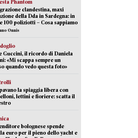
iesta Phantom
razione clandestina, maxi
zione della Dda in Sardegna: in
e 100 poliziotti – Cosa sappiamo
iano Onnis
rdoglio
 Guccini, il ricordo di Daniela
ni: «Mi scappa sempre un
so quando vedo questa foto»
trolli
avano la spiaggia libera con
loni, lettini e fioriere: scatta il
estro
mica
enditore bolognese spende
la euro per il pieno dello yacht e