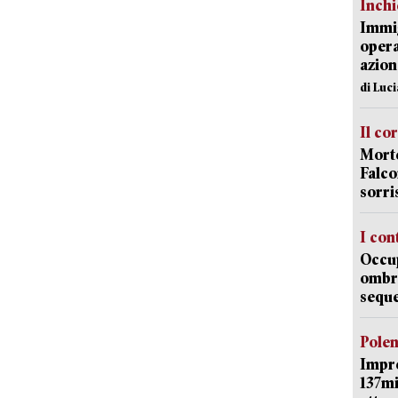
Inch
Immig
opera
azion
di Luc
Il co
Morte
Falco
sorri
I con
Occup
ombrel
sequ
Pole
Impr
137mi