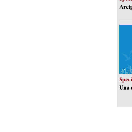
Arci
Speci
Una c