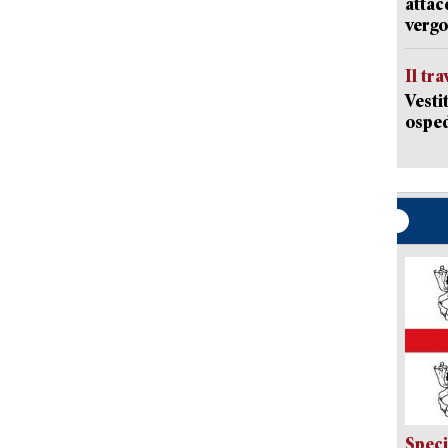
attac
vergo
Il tr
Vesti
osped
Speci